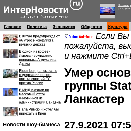
По штату
разруши
Главное
Политика
Экономика
Общество
Культура
Если Вы
В Китае предупреждают
об угрозе конфликта
пожалуйста, вы
великих держав
В одной из кофеен
и нажмите Ctrl+
Львова неожиданно
появилась Анджелина
Джоли
Умер основ
Bloomberg рассказал о
содержании нового
пакета санкций ЕС
группы Sta
против России
В МИД указали на
массовый отток
Ланкастер
чиновников из
администрации Байдена
Папа Римский хотел бы
приехать в Киев
27.9.2021 07:
Новости шоу-бизнеса