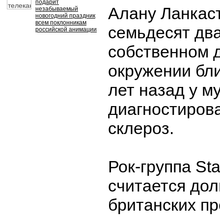
подарит
Алану Ланкас
незабываемый
новогодний праздник
всем поклонникам
семьдесят два
российской анимации
собственном д
окружении бли
лет назад у м
диагностиров
склероз.
Рок-группа St
считается до
британских п