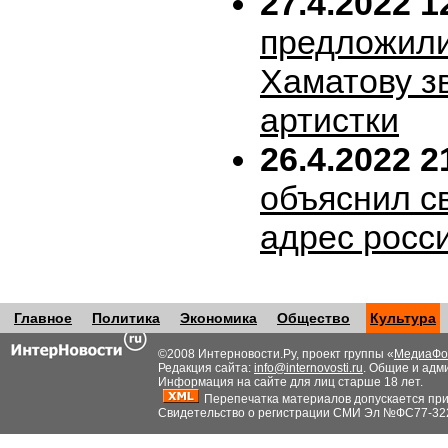
27.4.2022 1
предложил
Хаматову з
артистки
26.4.2022 2
объяснил с
адрес росс
Главное
Политика
Экономика
Общество
Культура
©2008 Интерновости.Ру, проект группы «
МедиаФо
Редакция сайта:
info@internovosti.ru
. Общие и адм
Информация на сайте для лиц старше 18 лет.
Перепечатка материалов допускается при н
Свидетельство о регистрации СМИ Эл №ФС77-32