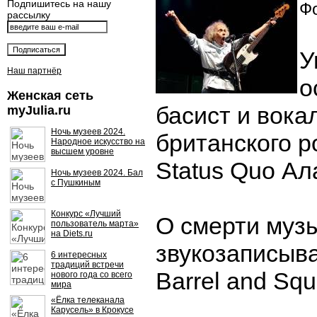
Подпишитесь на нашу
Фо
рассылку
У
Наш партнёр
о
Женская сеть
басист и вока
myJulia.ru
Ночь музеев 2024.
британского р
Народное искусство на
высшем уровне
Status Quo Ал
Ночь музеев 2024. Бал
с Пушкиным
Конкурс «Лучший
О смерти муз
пользователь марта»
на Diets.ru
звукозаписыв
6 интересных
традиций встречи
Barrel and Squ
нового года со всего
мира
«Ёлка телеканала
Карусель» в Крокусе