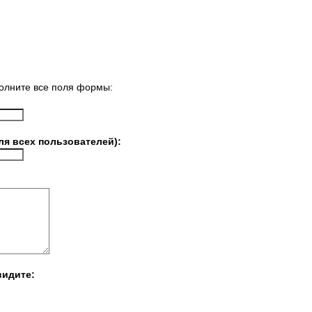
олните все поля формы:
ля всех пользователей):
видите: