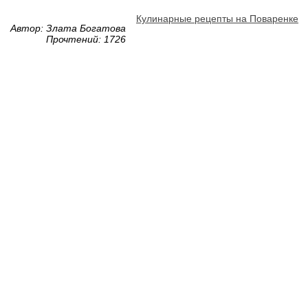
Кулинарные рецепты на Поваренке
Автор: Злата Богатова
Прочтений: 1726