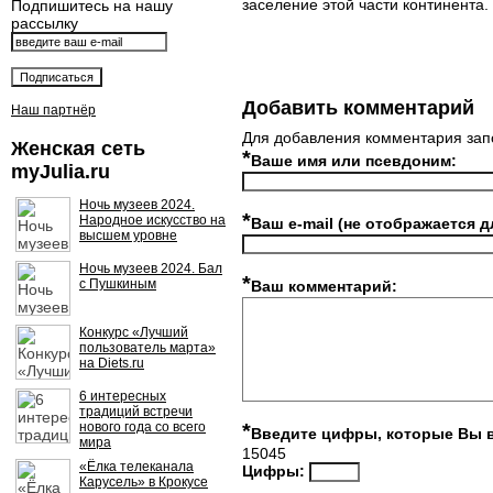
заселение этой части континента.
Подпишитесь на нашу
рассылку
Добавить комментарий
Наш партнёр
Для добавления комментария зап
Женская сеть
*
Ваше имя или псевдоним:
myJulia.ru
Ночь музеев 2024.
*
Народное искусство на
Ваш e-mail (не отображается д
высшем уровне
Ночь музеев 2024. Бал
*
с Пушкиным
Ваш комментарий:
Конкурс «Лучший
пользователь марта»
на Diets.ru
6 интересных
традиций встречи
нового года со всего
*
Введите цифры, которые Вы 
мира
15045
«Ёлка телеканала
Цифры:
Карусель» в Крокусе