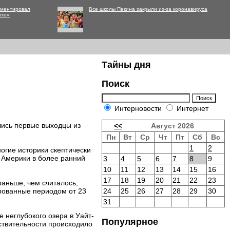
мментировал
Все школы Пекина закрыли из-за коронавируса
нте»
Тайны дня
Поиск
Интерновости
Интернет
лись первые выходцы из
<<
Август 2026
Пн
Вт
Ср
Чт
Пт
Сб
Вс
1
2
ногие историки скептически
 Америки в более ранний
3
4
5
6
7
8
9
10
11
12
13
14
15
16
17
18
19
20
21
22
23
раньше, чем считалось,
рованные периодом от 23
24
25
26
27
28
29
30
31
 неглубокого озера в Уайт-
Популярное
йствительности происходило