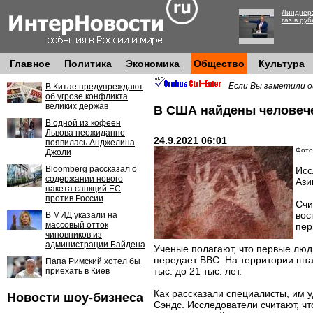
Линднер:
газ в руб
Главное
Политика
Экономика
Общество
Культура
Если Вы заметили о
В Китае предупреждают
об угрозе конфликта
великих держав
В США найдены человечес
В одной из кофеен
Львова неожиданно
24.9.2021 06:01
появилась Анджелина
Фото:
Джоли
Bloomberg рассказал о
Исс
содержании нового
Ази
пакета санкций ЕС
против России
Счи
вос
В МИД указали на
массовый отток
пер
чиновников из
администрации Байдена
Ученые полагают, что первые люд
передает BBC. На территории шта
Папа Римский хотел бы
тыс. до 21 тыс. лет.
приехать в Киев
Как рассказали специалисты, им у
Новости шоу-бизнеса
Сэндс. Исследователи считают, чт