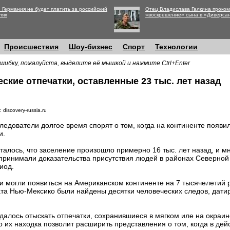
 Германия не будет платить за российский
Отец Владислава Галкина проко
лях
«воскрешение» сына в «Диверса
Происшествия
Шоу-бизнес
Спорт
Технологии
шибку, пожалуйста, выделите её мышкой и нажмите Ctrl+Enter
кие отпечатки, оставленные 23 тыс. лет назад
 discovery-russia.ru
ледователи долгое время спорят о том, когда на континенте появи
и.
талось, что заселение произошло примерно 16 тыс. лет назад, и м
принимали доказательства присутствия людей в районах Северной
иод.
и могли появиться на Американском континенте на 7 тысячелетий 
та Нью-Мексико были найдены десятки человеческих следов, дати
далось отыскать отпечатки, сохранившиеся в мягком иле на окраине
о их находка позволит расширить представления о том, когда в де