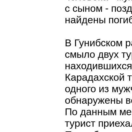
с сыном - поз
найдены поги
В Гунибском 
смыло двух ту
находившихся 
Карадахской т
одного из му
обнаружены в
По данным ме
турист приеха