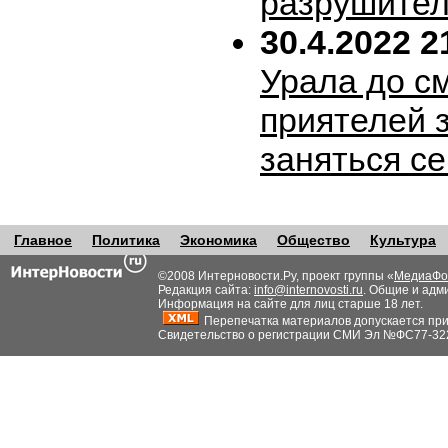
разрушител
30.4.2022 2
Урала до с
приятелей 
заняться с
Главное
Политика
Экономика
Общество
Культура
©2008 Интерновости.Ру, проект группы «
МедиаФо
Редакция сайта:
info@internovosti.ru
. Общие и адм
Информация на сайте для лиц старше 18 лет.
Перепечатка материалов допускается при н
Свидетельство о регистрации СМИ Эл №ФС77-32