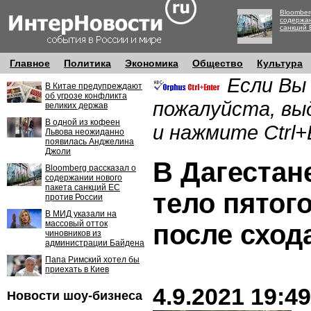
Bloomber
содержан
санкций 
Главное
Политика
Экономика
Общество
Культура
Если Вы
В Китае предупреждают
об угрозе конфликта
пожалуйста, вы
великих держав
В одной из кофеен
и нажмите Ctrl+
Львова неожиданно
появилась Анджелина
Джоли
В Дагестан
Bloomberg рассказал о
содержании нового
пакета санкций ЕС
тело пятог
против России
В МИД указали на
массовый отток
после сход
чиновников из
администрации Байдена
Папа Римский хотел бы
приехать в Киев
4.9.2021 19:49
Новости шоу-бизнеса