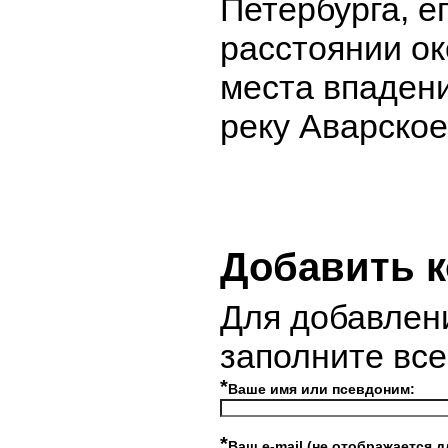
Петербурга, е
расстоянии ок
места впадени
реку Аварское
Добавить 
Для добавлен
заполните вс
*
Ваше имя или псевдоним:
*
Ваш e-mail (не отображается д