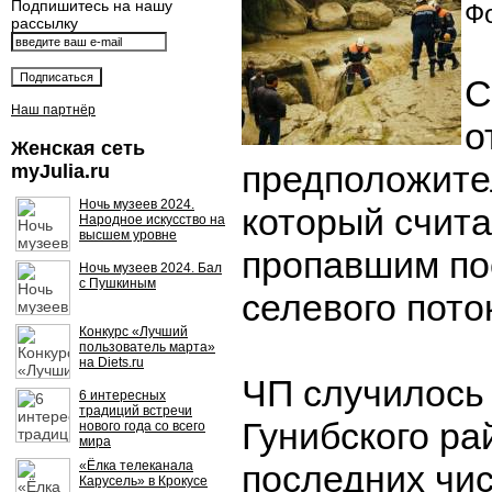
Подпишитесь на нашу
Фо
рассылку
С
Наш партнёр
о
Женская сеть
предположител
myJulia.ru
Ночь музеев 2024.
который счита
Народное искусство на
высшем уровне
пропавшим по
Ночь музеев 2024. Бал
с Пушкиным
селевого пото
Конкурс «Лучший
пользователь марта»
на Diets.ru
ЧП случилось
6 интересных
традиций встречи
Гунибского ра
нового года со всего
мира
«Ёлка телеканала
последних чи
Карусель» в Крокусе