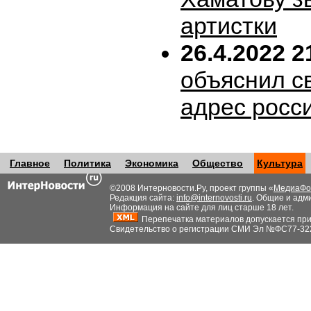
артистки
26.4.2022 2
объяснил с
адрес росс
Главное
Политика
Экономика
Общество
Культура
©2008 Интерновости.Ру, проект группы «
МедиаФо
Редакция сайта:
info@internovosti.ru
. Общие и адм
Информация на сайте для лиц старше 18 лет.
Перепечатка материалов допускается при н
Свидетельство о регистрации СМИ Эл №ФС77-32