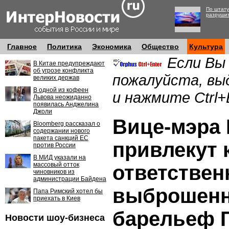
По штату
разруши
Главное
Политика
Экономика
Общество
Культура
Если Вы
В Китае предупреждают
об угрозе конфликта
пожалуйста, вы
великих держав
В одной из кофеен
и нажмите Ctrl+
Львова неожиданно
появилась Анджелина
Джоли
Вице-мэра 
Bloomberg рассказал о
содержании нового
пакета санкций ЕС
привлекут 
против России
В МИД указали на
массовый отток
ответствен
чиновников из
администрации Байдена
выброшен
Папа Римский хотел бы
приехать в Киев
барельеф 
Новости шоу-бизнеса