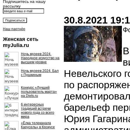
Подпишитесь на нашу
рассылку
30.8.2021 19:
Фо
Наш партнёр
Женская сеть
myJulia.ru
В
Ночь музеев 2024.
Народное искусство на
в
высшем уровне
Невельского г
Ночь музеев 2024. Бал
с Пушкиным
по распоряже
Конкурс «Лучший
пользователь марта»
демонтировал
на Diets.ru
барельеф пер
6 интересных
традиций встречи
нового года со всего
Юрия Гагарин
мира
«Ёлка телеканала
Карусель» в Крокусе