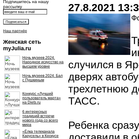
Подпишитесь на нашу
27.8.2021 13:
рассылку
Фо
Наш партнёр
Т
Женская сеть
myJulia.ru
и
Ночь музеев 2024.
случился в Яр
Народное искусство на
высшем уровне
дверях автоб
Ночь музеев 2024. Бал
с Пушкиным
трехлетнюю де
Конкурс «Лучший
ТАСС.
пользователь марта»
на Diets.ru
6 интересных
традиций встречи
нового года со всего
Ребенка сраз
мира
«Ёлка телеканала
доставили в 
Карусель» в Крокусе