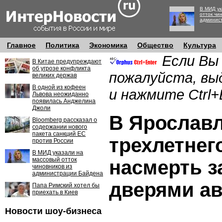
В МИД ук
отток чи
админис
Главное
Политика
Экономика
Общество
Культура
Если Вы
В Китае предупреждают
об угрозе конфликта
пожалуйста, вы
великих держав
В одной из кофеен
и нажмите Ctrl+
Львова неожиданно
появилась Анджелина
Джоли
В Ярослав
Bloomberg рассказал о
содержании нового
пакета санкций ЕС
трехлетнег
против России
В МИД указали на
массовый отток
насмерть з
чиновников из
администрации Байдена
дверями ав
Папа Римский хотел бы
приехать в Киев
Новости шоу-бизнеса