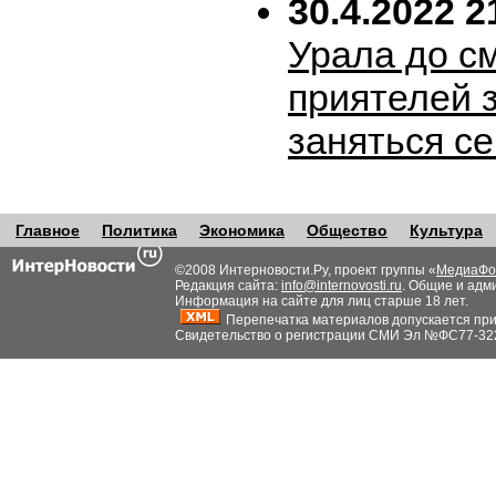
30.4.2022 2
Урала до с
приятелей 
заняться с
Главное
Политика
Экономика
Общество
Культура
©2008 Интерновости.Ру, проект группы «
МедиаФо
Редакция сайта:
info@internovosti.ru
. Общие и адм
Информация на сайте для лиц старше 18 лет.
Перепечатка материалов допускается при н
Свидетельство о регистрации СМИ Эл №ФС77-32