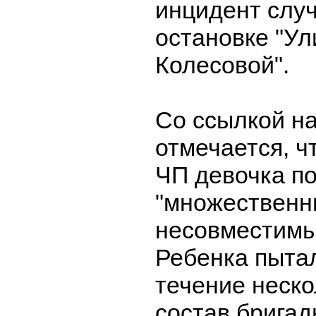
инцидент слу
остановке "У
Колесовой".
Со ссылкой н
отмечается, ч
ЧП девочка п
"множественн
несовместимы
Ребенка пытал
течение неско
состав бригад