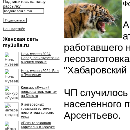
Подпишитесь на нашу
Фо
рассылку
А
Наш партнёр
а
Женская сеть
работавшего 
myJulia.ru
Ночь музеев 2024.
лесозаготовка
Народное искусство на
высшем уровне
"Хабаровский 
Ночь музеев 2024. Бал
с Пушкиным
Конкурс «Лучший
ЧП случилось
пользователь марта»
на Diets.ru
населенного п
6 интересных
традиций встречи
Арсентьево.
нового года со всего
мира
«Ёлка телеканала
Карусель» в Крокусе