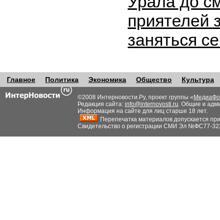
Урала до с
приятелей 
заняться с
Главное
Политика
Экономика
Общество
Культура
©2008 Интерновости.Ру, проект группы «
МедиаФо
Редакция сайта:
info@internovosti.ru
. Общие и адм
Информация на сайте для лиц старше 18 лет.
Перепечатка материалов допускается при н
Свидетельство о регистрации СМИ Эл №ФС77-32