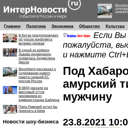
Bloomber
содержан
санкций 
Главное
Политика
Экономика
Общество
Культура
Если Вы
В Китае предупреждают
об угрозе конфликта
пожалуйста, вы
великих держав
В одной из кофеен
и нажмите Ctrl+
Львова неожиданно
появилась Анджелина
Джоли
Под Хабар
Bloomberg рассказал о
содержании нового
пакета санкций ЕС
амурский т
против России
В МИД указали на
массовый отток
мужчину
чиновников из
администрации Байдена
Папа Римский хотел бы
приехать в Киев
23.8.2021 10:
Новости шоу-бизнеса