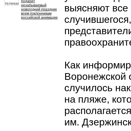
подарит
выясняют все
незабываемый
новогодний праздник
всем поклонникам
случившегося
российской анимации
представител
правоохранит
Как информир
Воронежской 
случилось нак
на пляже, кот
располагается
им. Дзержинск