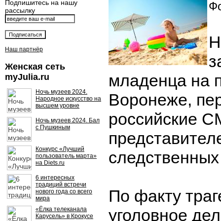
Подпишитесь на нашу
Фо
рассылку
Н
Наш партнёр
з
Женская сеть
младенца на 
myJulia.ru
Ночь музеев 2024.
Воронеже, пе
Народное искусство на
высшем уровне
российские С
Ночь музеев 2024. Бал
с Пушкиным
представител
Конкурс «Лучший
следственных 
пользователь марта»
на Diets.ru
6 интересных
традиций встречи
По факту тра
нового года со всего
мира
«Ёлка телеканала
уголовное де
Карусель» в Крокусе