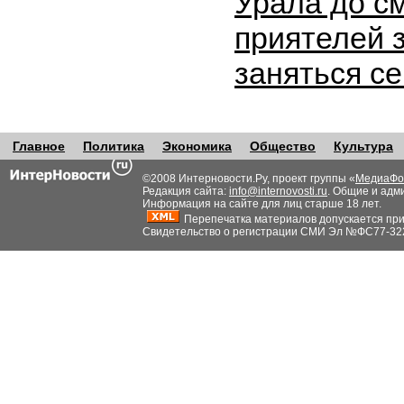
Урала до с
приятелей 
заняться с
Главное
Политика
Экономика
Общество
Культура
©2008 Интерновости.Ру, проект группы «
МедиаФо
Редакция сайта:
info@internovosti.ru
. Общие и адм
Информация на сайте для лиц старше 18 лет.
Перепечатка материалов допускается при н
Свидетельство о регистрации СМИ Эл №ФС77-32