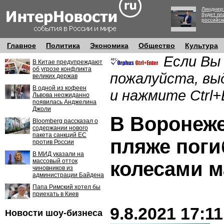
Линднер:
будет пл
российск
Главное
Политика
Экономика
Общество
Культура
Если Вы
В Китае предупреждают
об угрозе конфликта
пожалуйста, вы
великих держав
В одной из кофеен
и нажмите Ctrl+
Львова неожиданно
появилась Анджелина
Джоли
В Воронеже
Bloomberg рассказал о
содержании нового
пакета санкций ЕС
пляже поги
против России
В МИД указали на
массовый отток
колесами 
чиновников из
администрации Байдена
Папа Римский хотел бы
приехать в Киев
9.8.2021 17:11
Новости шоу-бизнеса