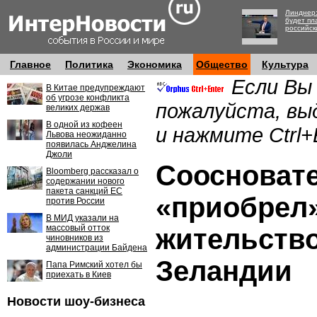
Линднер:
будет пл
российск
Главное
Политика
Экономика
Общество
Культура
Если Вы
В Китае предупреждают
об угрозе конфликта
пожалуйста, вы
великих держав
В одной из кофеен
и нажмите Ctrl+
Львова неожиданно
появилась Анджелина
Джоли
Соосновате
Bloomberg рассказал о
содержании нового
пакета санкций ЕС
«приобрел»
против России
В МИД указали на
массовый отток
жительство
чиновников из
администрации Байдена
Зеландии
Папа Римский хотел бы
приехать в Киев
Новости шоу-бизнеса