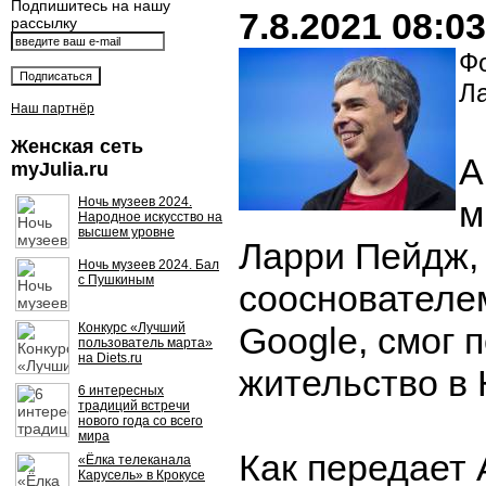
Подпишитесь на нашу
7.8.2021 08:03
рассылку
Фо
Л
Наш партнёр
Женская сеть
А
myJulia.ru
м
Ночь музеев 2024.
Народное искусство на
высшем уровне
Ларри Пейдж,
Ночь музеев 2024. Бал
с Пушкиным
сооснователе
Конкурс «Лучший
Google, смог 
пользователь марта»
на Diets.ru
жительство в
6 интересных
традиций встречи
нового года со всего
мира
Как передает 
«Ёлка телеканала
Карусель» в Крокусе