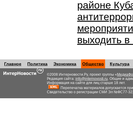
районе Куб
антитеррор
мероприяти
выходить в
Главное
Политика
Экономика
Общество
Культура
©2008 Интерновости.Ру, проект группы «
МедиаФо
Редакция сайта:
info@internovosti.ru
. Общие и адм
Информация на сайте для лиц старше 18 лет.
Перепечатка материалов допускается при н
Свидетельство о регистрации СМИ Эл №ФС77-32