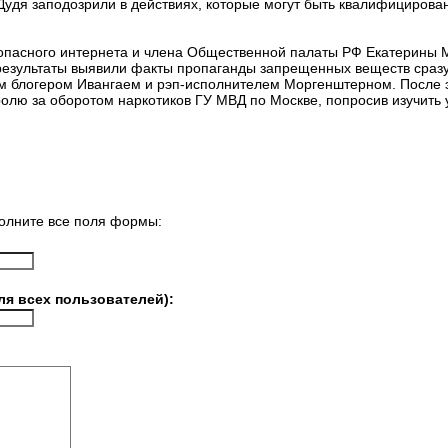
Дудя заподозрили в действиях, которые могут быть квалифицирова
зопасного интернета и члена Общественной палаты РФ Екатерины 
 результаты выявили факты пропаганды запрещенных веществ сразу
м блогером Ивангаем и рэп-исполнителем Моргенштерном. После 
олю за оборотом наркотиков ГУ МВД по Москве, попросив изучить 
олните все поля формы:
ля всех пользователей):