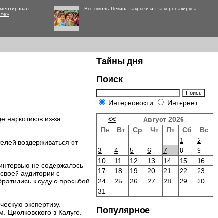
мментировал
Все школы Пекина закрыли из-за коронавируса
нте»
Тайны дня
Поиск
Интерновости
Интернет
е наркотиков из-за
<<
Август 2026
Пн
Вт
Ср
Чт
Пт
Сб
Вс
1
2
телей воздерживаться от
3
4
5
6
7
8
9
10
11
12
13
14
15
16
е интервью не содержалось
17
18
19
20
21
22
23
 своей аудитории с
ратились к суду с просьбой
24
25
26
27
28
29
30
31
ческую экспертизу.
Популярное
. Циолковского в Калуге.