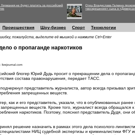
 Германия не будет платить за российский
Отец Владислава Галкина проко
лях
«воскрешение» сына в «Диверса
Происшествия
Шоу-бизнес
Спорт
Технологии
шибку, пожалуйста, выделите её мышкой и нажмите Ctrl+Enter
дело о пропаганде наркотиков
 livejournal.com
сийский блогер Юрий Дудь просит о прекращении дела о пропаганд
утствия состава правонарушения, передает ТАСС.
 подчеркнул представитель журналиста, автор всегда призывал зри
требления запрещенных веществ.
гер, как и его представитель, указали, что в опубликованных ране
 запрещенных веществ. Кроме того, журналист всегда обращался к
ебления наркотиков. Поэтому, пояснил представитель Дудя, они об
ринял решение назначить в рамках этого дела психолого-лингвисти
специалистами НИЦ судебной экспертизы и криминалистики ФГУ им