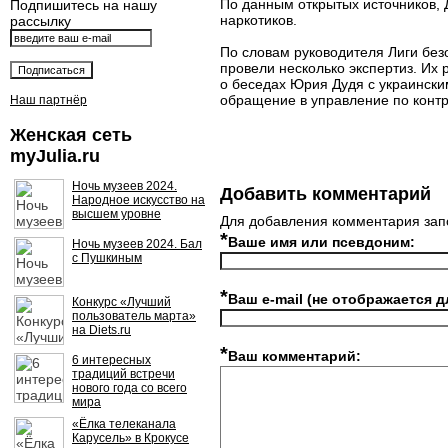
По данным открытых источников, 
Подпишитесь на нашу
наркотиков.
рассылку
По словам руководителя Лиги бе
провели несколько экспертиз. Их
о беседах Юрия Дудя с украински
обращение в управление по контр
Наш партнёр
Женская сеть
myJulia.ru
Ночь музеев 2024.
Добавить комментарий
Народное искусство на
высшем уровне
Для добавления комментария зап
*
Ваше имя или псевдоним:
Ночь музеев 2024. Бал
с Пушкиным
*
Ваш e-mail (не отображается д
Конкурс «Лучший
пользователь марта»
на Diets.ru
*
Ваш комментарий:
6 интересных
традиций встречи
нового года со всего
мира
«Ёлка телеканала
Карусель» в Крокусе