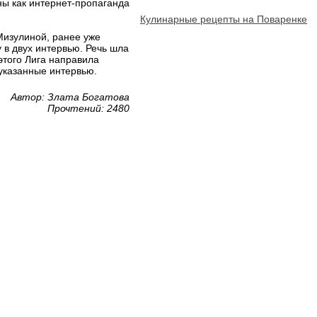
ны как интернет-пропаганда
Кулинарные рецепты на Поваренке
Мизулиной, ранее уже
 в двух интервью. Речь шла
этого Лига направила
указанные интервью.
Автор: Злата Богатова
Прочтений: 2480