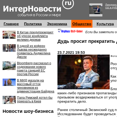
Линднер:
газ в руб
Главное
Политика
Экономика
Общество
Культура
Если Вы заметили о
В Китае предупреждают
об угрозе конфликта
великих держав
Дудь просит прекратить 
В одной из кофеен
Львова неожиданно
23.7.2021 19:53
появилась Анджелина
Фото:
Джоли
Bloomberg рассказал о
Рос
содержании нового
отс
пакета санкций ЕС
против России
Как
упо
В МИД указали на
массовый отток
чиновников из
Бло
администрации Байдена
каких-либо признаков пропаганды
призывом воздерживаться от употр
Папа Римский хотел бы
прекратить дело.
приехать в Киев
Ранее столичный Зюзинский суд п
Новости шоу-бизнеса
Исследование будет проводиться 