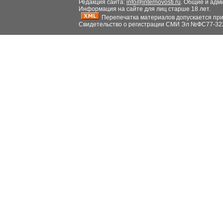
Редакция сайта:
info@internovosti.ru
. Общие и адм
Информация на сайте для лиц старше 18 лет.
Перепечатка материалов допускается при н
Свидетельство о регистрации СМИ Эл №ФС77-32