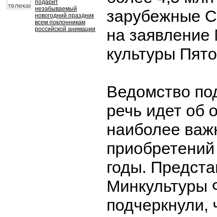
подарит
незабываемый
зарубежные С
новогодний праздник
всем поклонникам
российской анимации
на заявление
культуры Пято
Ведомство под
речь идет об 
наиболее важ
приобретений
годы. Предст
Минкультуры 
подчеркнули, 