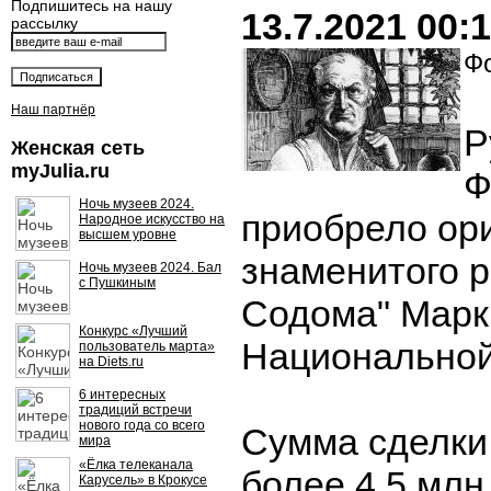
Подпишитесь на нашу
13.7.2021 00:
рассылку
Фо
Наш партнёр
Р
Женская сеть
myJulia.ru
Ф
Ночь музеев 2024.
приобрело ор
Народное искусство на
высшем уровне
знаменитого р
Ночь музеев 2024. Бал
с Пушкиным
Содома" Марк
Конкурс «Лучший
Национальной
пользователь марта»
на Diets.ru
6 интересных
традиций встречи
нового года со всего
Сумма сделки
мира
«Ёлка телеканала
более 4,5 млн
Карусель» в Крокусе