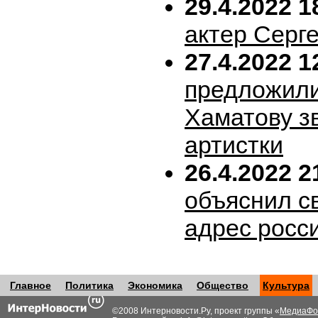
29.4.2022 1
актер Серг
27.4.2022 1
предложил
Хаматову з
артистки
26.4.2022 2
объяснил с
адрес росс
Главное
Политика
Экономика
Общество
Культура
©2008 Интерновости.Ру, проект группы «
МедиаФо