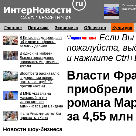
По штату
разруши
Главное
Политика
Экономика
Общество
Культура
Если Вы
В Китае предупреждают
об угрозе конфликта
пожалуйста, вы
великих держав
В одной из кофеен
и нажмите Ctrl+
Львова неожиданно
появилась Анджелина
Джоли
Власти Фр
Bloomberg рассказал о
содержании нового
пакета санкций ЕС
приобрели
против России
В МИД указали на
массовый отток
романа Мар
чиновников из
администрации Байдена
за 4,55 млн
Папа Римский хотел бы
приехать в Киев
Новости шоу-бизнеса