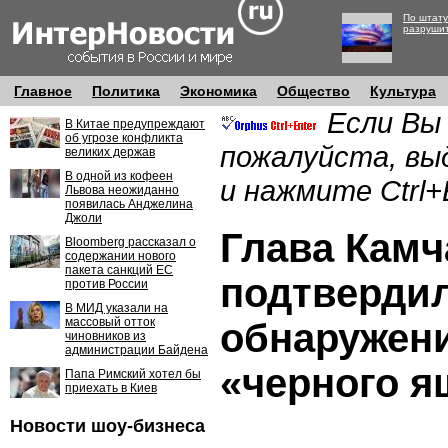
По штату
разруши
Главное
Политика
Экономика
Общество
Культура
Если Вы
В Китае предупреждают
об угрозе конфликта
пожалуйста, вы
великих держав
В одной из кофеен
и нажмите Ctrl+
Львова неожиданно
появилась Анджелина
Джоли
Глава Камч
Bloomberg рассказал о
содержании нового
пакета санкций ЕС
подтверди
против России
В МИД указали на
массовый отток
обнаружени
чиновников из
администрации Байдена
«черного я
Папа Римский хотел бы
приехать в Киев
Новости шоу-бизнеса