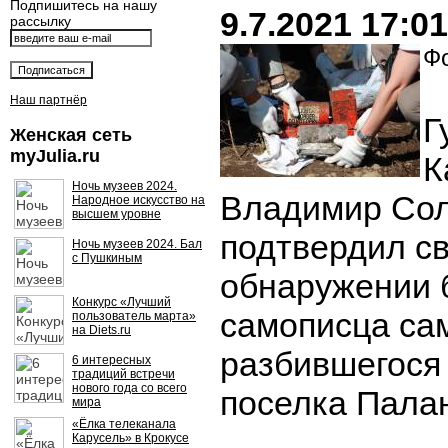
Подпишитесь на нашу
9.7.2021 17:01
рассылку
Фо
Наш партнёр
Г
Женская сеть
myJulia.ru
К
Ночь музеев 2024.
Владимир Со
Народное искусство на
высшем уровне
подтвердил с
Ночь музеев 2024. Бал
с Пушкиным
обнаружении 
Конкурс «Лучший
самописца сам
пользователь марта»
на Diets.ru
разбившегося
6 интересных
традиций встречи
нового года со всего
поселка Пала
мира
«Ёлка телеканала
Карусель» в Крокусе