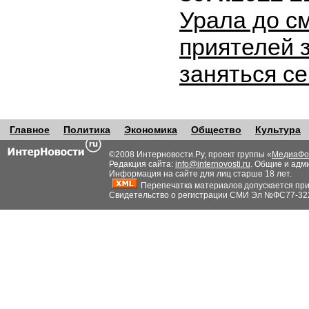
Урала до с
приятелей 
заняться с
Главное
Политика
Экономика
Общество
Культура
©2008 Интерновости.Ру, проект группы «
МедиаФо
Редакция сайта:
info@internovosti.ru
. Общие и адм
Информация на сайте для лиц старше 18 лет.
Перепечатка материалов допускается при н
Свидетельство о регистрации СМИ Эл №ФС77-32