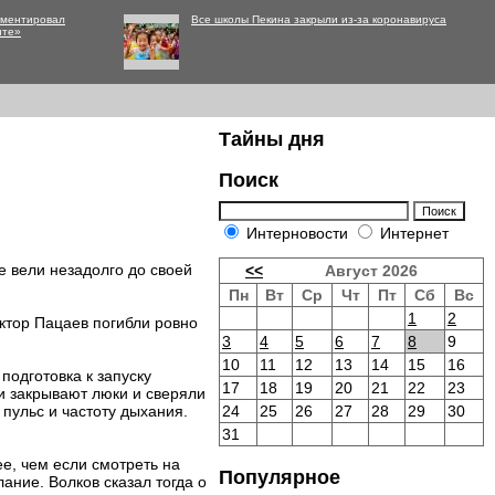
мментировал
Все школы Пекина закрыли из-за коронавируса
нте»
Тайны дня
Поиск
Интерновости
Интернет
е вели незадолго до своей
<<
Август 2026
Пн
Вт
Ср
Чт
Пт
Сб
Вс
1
2
ктор Пацаев погибли ровно
3
4
5
6
7
8
9
10
11
12
13
14
15
16
одготовка к запуску
17
18
19
20
21
22
23
ни закрывают люки и сверяли
пульс и частоту дыхания.
24
25
26
27
28
29
30
31
е, чем если смотреть на
Популярное
ние. Волков сказал тогда о