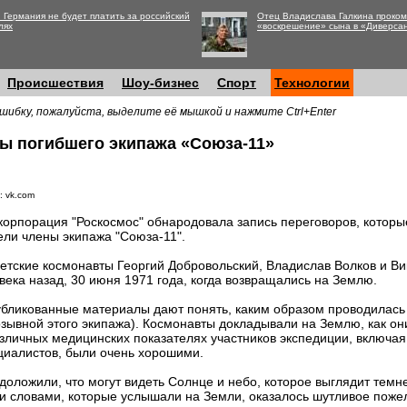
 Германия не будет платить за российский
Отец Владислава Галкина проко
лях
«воскрешение» сына в «Диверса
Происшествия
Шоу-бизнес
Спорт
Технологии
шибку, пожалуйста, выделите её мышкой и нажмите Ctrl+Enter
ы погибшего экипажа «Союза-11»
: vk.com
корпорация "Роскосмос" обнародовала запись переговоров, которы
ели члены экипажа "Союза-11".
етские космонавты Георгий Добровольский, Владислав Волков и Ви
века назад, 30 июня 1971 года, когда возвращались на Землю.
бликованные материалы дают понять, каким образом проводилась п
озывной этого экипажа). Космонавты докладывали на Землю, как о
зличных медицинских показателях участников экспедиции, включая 
циалистов, были очень хорошими.
оложили, что могут видеть Солнце и небо, которое выглядит темне
 словами, которые услышали на Земли, оказалось шутливое пожела