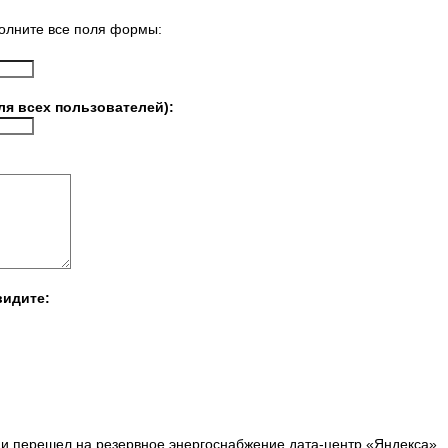
олните все поля формы:
ля всех пользователей):
видите:
и перешел на резервное энергоснабжение дата-центр «Яндекса»