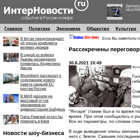
Линднер:
газ в руб
Главное
Политика
Экономика
Общество
Культура
Если Вы заметили о
В Китае предупреждают
об угрозе конфликта
великих держав
Рассекречены переговор
В одной из кофеен
Львова неожиданно
30.6.2021 10:49
появилась Анджелина
Фото
Джоли
Bloomberg рассказал о
Гос
содержании нового
гиб
пакета санкций ЕС
против России
Сов
пол
В МИД указали на
массовый отток
чиновников из
Опу
администрации Байдена
"Янтаря" (таким был в то время п
время. При этом сообщалось о ра
Папа Римский хотел бы
Все их параметры, по словам спе
приехать в Киев
В ходе выведения члены экипажа д
Новости шоу-бизнеса
него с Земли. Самыми последними