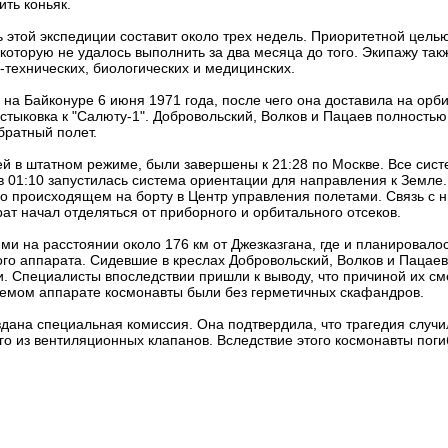
ить коньяк.
 этой экспедиции составит около трех недель. Приоритетной целью
которую не удалось выполнить за два месяца до того. Экипажу так
-технических, биологических и медицинских.
 на Байконуре 6 июня 1971 года, после чего она доставила на орб
тыковка к "Салюту-1". Добровольский, Волков и Пацаев полность
братный полет.
й в штатном режиме, были завершены к 21:28 по Москве. Все сист
 01:10 запустилась система ориентации для направления к Земле
о происходящем на борту в Центр управления полетами. Связь с 
ат начал отделяться от приборного и орбитального отсеков.
и на расстоянии около 176 км от Джезказгана, где и планировало
ого аппарата. Сидевшие в креслах Добровольский, Волков и Пацаев
. Специалисты впоследствии пришли к выводу, что причиной их см
аемом аппарате космонавты были без герметичных скафандров.
дана специальная комиссия. Она подтвердила, что трагедия случи
о из вентиляционных клапанов. Вследствие этого космонавты поги