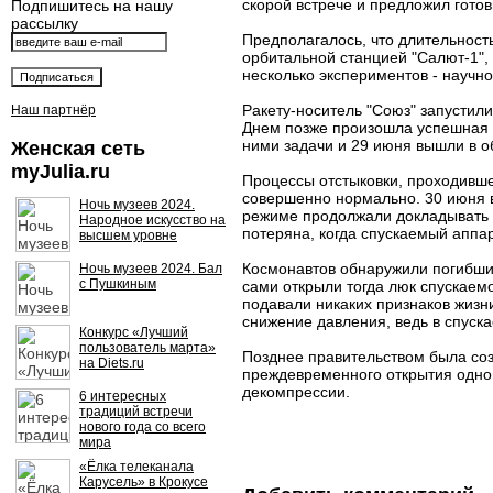
скорой встрече и предложил готов
Подпишитесь на нашу
рассылку
Предполагалось, что длительность
орбитальной станцией "Салют-1", 
несколько экспериментов - научно
Ракету-носитель "Союз" запустили
Наш партнёр
Днем позже произошла успешная с
ними задачи и 29 июня вышли в о
Женская сеть
myJulia.ru
Процессы отстыковки, проходивше
совершенно нормально. 30 июня в
Ночь музеев 2024.
режиме продолжали докладывать 
Народное искусство на
потеряна, когда спускаемый аппар
высшем уровне
Космонавтов обнаружили погибшим
Ночь музеев 2024. Бал
с Пушкиным
сами открыли тогда люк спускаем
подавали никаких признаков жизни
снижение давления, ведь в спуск
Конкурс «Лучший
пользователь марта»
Позднее правительством была соз
на Diets.ru
преждевременного открытия одног
декомпрессии.
6 интересных
традиций встречи
нового года со всего
мира
«Ёлка телеканала
Карусель» в Крокусе