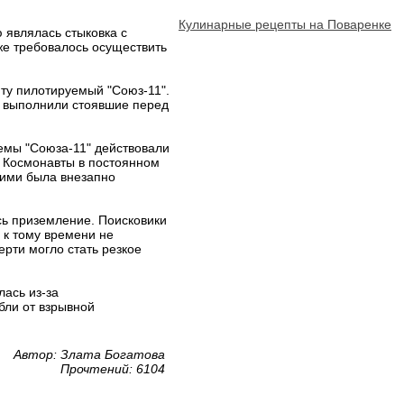
Кулинарные рецепты на Поваренке
 являлась стыковка с
же требовалось осуществить
иту пилотируемый "Союз-11".
ю выполнили стоявшие перед
емы "Союза-11" действовали
. Космонавты в постоянном
ними была внезапно
сь приземление. Поисковики
 к тому времени не
ерти могло стать резкое
лась из-за
бли от взрывной
Автор: Злата Богатова
Прочтений: 6104