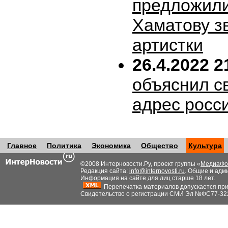
предложил
Хаматову з
артистки
26.4.2022 2
объяснил с
адрес росс
Главное
Политика
Экономика
Общество
Культура
©2008 Интерновости.Ру, проект группы «
МедиаФо
Редакция сайта:
info@internovosti.ru
. Общие и адм
Информация на сайте для лиц старше 18 лет.
Перепечатка материалов допускается при н
Свидетельство о регистрации СМИ Эл №ФС77-32