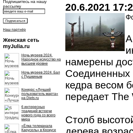
Подпишитесь на нашу
20.6.2021 17:
рассылку
Фо
Наш партнёр
А
Женская сеть
myJulia.ru
и
Ночь музеев 2024.
намерены дос
Народное искусство на
высшем уровне
Соединенных 
Ночь музеев 2024. Бал
с Пушкиным
кедра весом б
Конкурс «Лучший
передает The 
пользователь марта»
на Diets.ru
6 интересных
традиций встречи
нового года со всего
Столб высотой
мира
«Ёлка телеканала
дерева возра
Карусель» в Крокусе