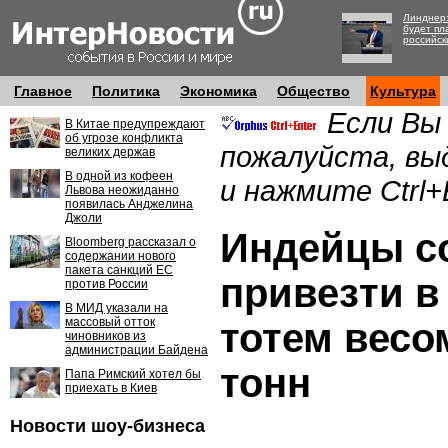
Линднер:
будет пл
российск
Главное
Политика
Экономика
Общество
Культура
Если Вы
В Китае предупреждают
об угрозе конфликта
пожалуйста, вы
великих держав
В одной из кофеен
и нажмите Ctrl+
Львова неожиданно
появилась Анджелина
Джоли
Индейцы с
Bloomberg рассказал о
содержании нового
пакета санкций ЕС
привезти в
против России
В МИД указали на
массовый отток
тотем весо
чиновников из
администрации Байдена
тонн
Папа Римский хотел бы
приехать в Киев
Новости шоу-бизнеса