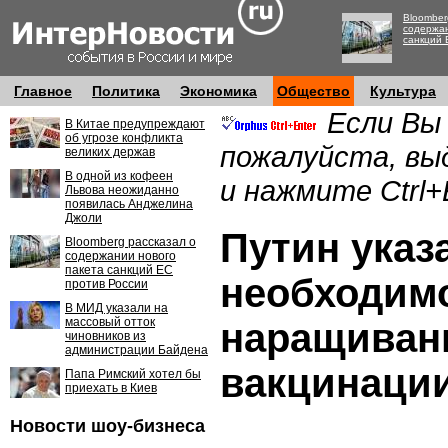
Bloomber
содержан
санкций 
Главное
Политика
Экономика
Общество
Культура
Если Вы
В Китае предупреждают
об угрозе конфликта
пожалуйста, вы
великих держав
В одной из кофеен
и нажмите Ctrl+
Львова неожиданно
появилась Анджелина
Джоли
Путин указ
Bloomberg рассказал о
содержании нового
пакета санкций ЕС
необходим
против России
В МИД указали на
массовый отток
наращиван
чиновников из
администрации Байдена
вакцинаци
Папа Римский хотел бы
приехать в Киев
Новости шоу-бизнеса