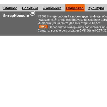
Главное
Политика
Экономика
Общество
Культура
©2008 Интерновости.Ру, проект группы «
МедиаФо
Редакция сайта:
info@internovosti.ru
. Общие и адм
Информация на сайте для лиц старше 18 лет.
Перепечатка материалов допускается при н
Свидетельство о регистрации СМИ Эл №ФС77-32