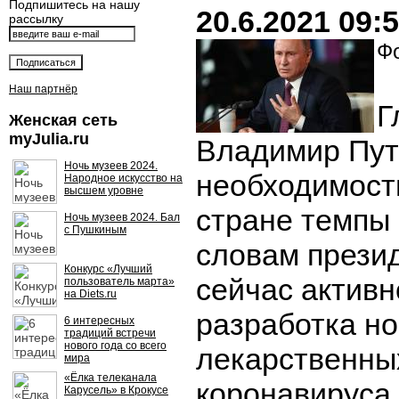
Подпишитесь на нашу
20.6.2021 09:
рассылку
Фо
Наш партнёр
Г
Женская сеть
myJulia.ru
Владимир Пут
Ночь музеев 2024.
необходимост
Народное искусство на
высшем уровне
стране темпы 
Ночь музеев 2024. Бал
с Пушкиным
словам презид
Конкурс «Лучший
сейчас актив
пользователь марта»
на Diets.ru
разработка но
6 интересных
традиций встречи
нового года со всего
лекарственны
мира
«Ёлка телеканала
коронавируса,
Карусель» в Крокусе