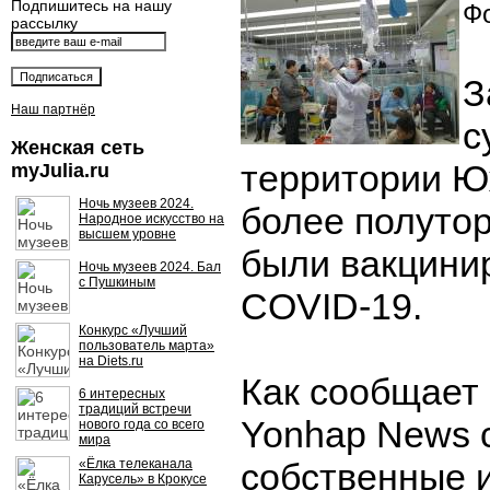
Подпишитесь на нашу
Фо
рассылку
З
Наш партнёр
с
Женская сеть
территории Ю
myJulia.ru
Ночь музеев 2024.
более полутор
Народное искусство на
высшем уровне
были вакцини
Ночь музеев 2024. Бал
с Пушкиным
COVID-19.
Конкурс «Лучший
пользователь марта»
на Diets.ru
Как сообщает 
6 интересных
традиций встречи
Yonhap News 
нового года со всего
мира
«Ёлка телеканала
собственные и
Карусель» в Крокусе