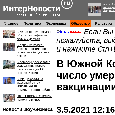
В одной 
неожида
Анджели
Главное
Политика
Экономика
Общество
Культура
Если Вы
В Китае предупреждают
об угрозе конфликта
пожалуйста, вы
великих держав
В одной из кофеен
и нажмите Ctrl+
Львова неожиданно
появилась Анджелина
Джоли
В Южной Ко
Bloomberg рассказал о
содержании нового
пакета санкций ЕС
число умер
против России
В МИД указали на
массовый отток
вакцинаци
чиновников из
администрации Байдена
Папа Римский хотел бы
приехать в Киев
3.5.2021 12:16
Новости шоу-бизнеса