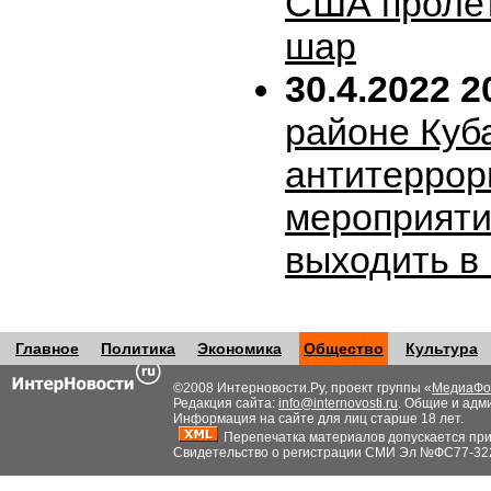
США пролет
шар
30.4.2022 2
районе Куб
антитеррор
мероприяти
выходить в
Главное
Политика
Экономика
Общество
Культура
©2008 Интерновости.Ру, проект группы «
МедиаФо
Редакция сайта:
info@internovosti.ru
. Общие и адм
Информация на сайте для лиц старше 18 лет.
Перепечатка материалов допускается при н
Свидетельство о регистрации СМИ Эл №ФС77-32