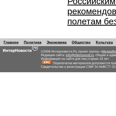
Российским
рекомендов
полетам бе
Главное
Политика
Экономика
Общество
Культура
©2008 Интерновости.Ру, проект группы «
МедиаФо
Редакция сайта:
info@internovosti.ru
. Общие и адм
Информация на сайте для лиц старше 18 лет.
Перепечатка материалов допускается при н
Свидетельство о регистрации СМИ Эл №ФС77-32