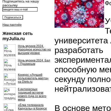
Подпишитесь на нашу
Фо
рассылку
У
Наш партнёр
Т
Женская сеть
университета
myJulia.ru
Ночь музеев 2024.
разработать
Народное искусство на
высшем уровне
эксперимента
Ночь музеев 2024. Бал
с Пушкиным
способную ме
Конкурс «Лучший
секунду полн
пользователь марта»
на Diets.ru
нейтрализова
6 интересных
традиций встречи
нового года со всего
мира
«Ёлка телеканала
В основе мето
Карусель» в Крокусе