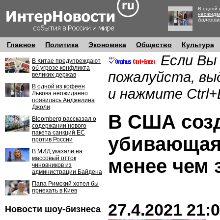
В одной 
неожида
Анджели
Главное
Политика
Экономика
Общество
Культура
Если Вы
В Китае предупреждают
об угрозе конфликта
пожалуйста, вы
великих держав
В одной из кофеен
и нажмите Ctrl+
Львова неожиданно
появилась Анджелина
Джоли
В США созд
Bloomberg рассказал о
содержании нового
пакета санкций ЕС
убивающая
против России
В МИД указали на
массовый отток
менее чем 
чиновников из
администрации Байдена
Папа Римский хотел бы
приехать в Киев
27.4.2021 21:
Новости шоу-бизнеса