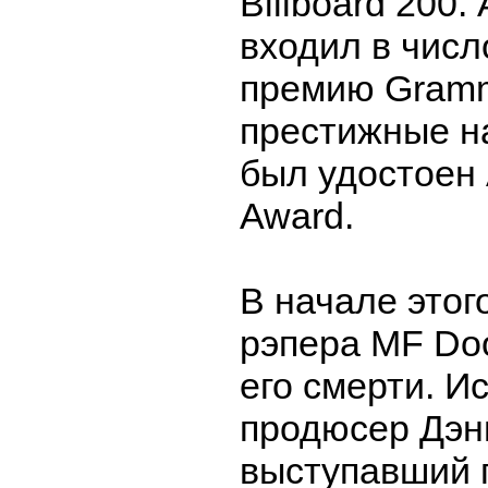
Billboard 200.
входил в числ
премию Gramm
престижные на
был удостоен 
Award.
В начале этого
рэпера MF D
его смерти. И
продюсер Дэн
выступавший 