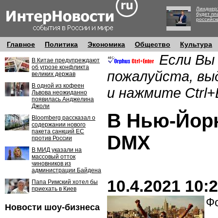
Линднер:
будет пл
российск
Главное
Политика
Экономика
Общество
Культура
Если Вы
В Китае предупреждают
об угрозе конфликта
пожалуйста, вы
великих держав
В одной из кофеен
и нажмите Ctrl+
Львова неожиданно
появилась Анджелина
Джоли
В Нью-Йорк
Bloomberg рассказал о
содержании нового
пакета санкций ЕС
DMX
против России
В МИД указали на
массовый отток
чиновников из
администрации Байдена
10.4.2021 10:
Папа Римский хотел бы
приехать в Киев
Фо
Новости шоу-бизнеса