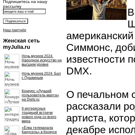
Подпишитесь на нашу
рассылку
В
Ш
Наш партнёр
американский
Женская сеть
Симмонс, доб
myJulia.ru
известности 
Ночь музеев 2024.
Народное искусство на
высшем уровне
DMX.
Ночь музеев 2024. Бал
с Пушкиным
О печальном 
Конкурс «Лучший
пользователь марта»
на Diets.ru
рассказали р
6 интересных
традиций встречи
артиста, кото
нового года со всего
мира
декабре испол
«Ёлка телеканала
Карусель» в Крокусе