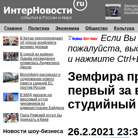
Линднер:
будет пл
российск
Главное
Политика
Экономика
Общество
Культура
Если Вы
В Китае предупреждают
об угрозе конфликта
пожалуйста, вы
великих держав
В одной из кофеен
и нажмите Ctrl+
Львова неожиданно
появилась Анджелина
Джоли
Земфира п
Bloomberg рассказал о
содержании нового
пакета санкций ЕС
первый за 
против России
В МИД указали на
массовый отток
студийный
чиновников из
администрации Байдена
Папа Римский хотел бы
приехать в Киев
26.2.2021 23:
Новости шоу-бизнеса