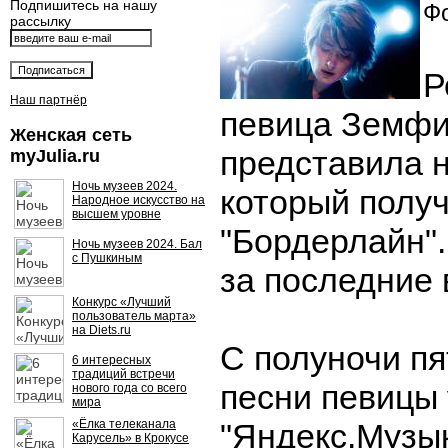
Подпишитесь на нашу
Фо
рассылку
Р
Наш партнёр
певица Земфи
Женская сеть
представила 
myJulia.ru
Ночь музеев 2024.
который полу
Народное искусство на
высшем уровне
"Бордерлайн".
Ночь музеев 2024. Бал
с Пушкиным
за последние 
Конкурс «Лучший
пользователь марта»
на Diets.ru
С полуночи п
6 интересных
традиций встречи
песни певицы 
нового года со всего
мира
«Ёлка телеканала
"Яндекс.Музыке
Карусель» в Крокусе