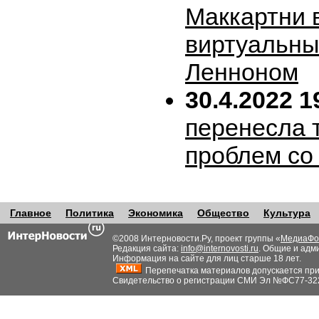
Маккартни 
виртуальн
Ленноном
30.4.2022 1
перенесла т
проблем со
Главное
Политика
Экономика
Общество
Культура
©2008 Интерновости.Ру, проект группы «
МедиаФо
Редакция сайта:
info@internovosti.ru
. Общие и адм
Информация на сайте для лиц старше 18 лет.
Перепечатка материалов допускается при н
Свидетельство о регистрации СМИ Эл №ФС77-32