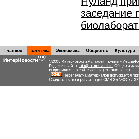
Нуланд при
заседание 
биолабора
Главное
Политика
Экономика
Общество
Культура
©2008 Интерновости.Ру, проект группы «
МедиаФо
Редакция сайта:
info@internovosti.ru
. Общие и адм
Информация на сайте для лиц старше 18 лет.
Перепечатка материалов допускается при н
Свидетельство о регистрации СМИ Эл №ФС77-32