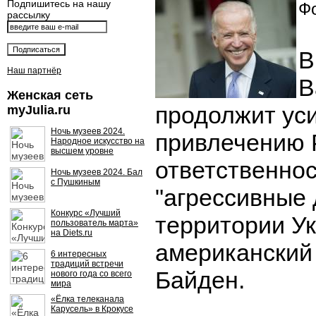
Подпишитесь на нашу
Фо
рассылку
В
Наш партнёр
В
Женская сеть
продолжит ус
myJulia.ru
Ночь музеев 2024.
привлечению 
Народное искусство на
высшем уровне
ответственнос
Ночь музеев 2024. Бал
с Пушкиным
"агрессивные 
Конкурс «Лучший
территории Ук
пользователь марта»
на Diets.ru
американский
6 интересных
традиций встречи
Байден.
нового года со всего
мира
«Ёлка телеканала
Карусель» в Крокусе