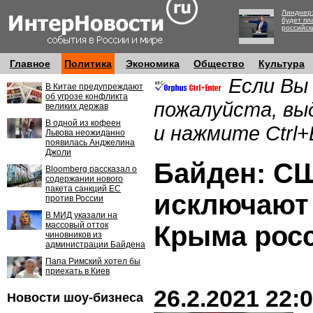
Линднер:
будет пл
российск
Главное
Политика
Экономика
Общество
Культура
Если Вы
В Китае предупреждают
об угрозе конфликта
пожалуйста, вы
великих держав
В одной из кофеен
и нажмите Ctrl+
Львова неожиданно
появилась Анджелина
Джоли
Байден: С
Bloomberg рассказал о
содержании нового
пакета санкций ЕС
исключают
против России
В МИД указали на
массовый отток
Крыма рос
чиновников из
администрации Байдена
Папа Римский хотел бы
приехать в Киев
26.2.2021 22:
Новости шоу-бизнеса