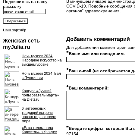
В минувшем январе администрация
Подпишитесь на нашу
COVID-19. Подобные сообщения с
рассылку
органов" здравоохранения.
Наш партнёр
Добавить комментарий
Женская сеть
myJulia.ru
Для добавления комментария зап
*
Ваше имя или псевдоним:
Ночь музеев 2024.
Народное искусство на
высшем уровне
*
Ваш e-mail (не отображается д
Ночь музеев 2024. Бал
с Пушкиным
*
Ваш комментарий:
Конкурс «Лучший
пользователь марта»
на Diets.ru
6 интересных
традиций встречи
нового года со всего
мира
*
«Ёлка телеканала
Введите цифры, которые Вы 
Карусель» в Крокусе
97154