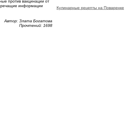
ные против вакцинации от
воречащие информации
Кулинарные рецепты на Поваренке
Автор: Злата Богатова
Прочтений: 1698