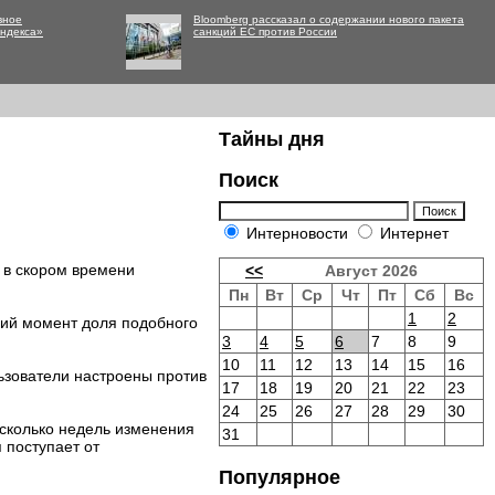
вное
Bloomberg рассказал о содержании нового пакета
Яндекса»
санкций ЕС против России
Тайны дня
Поиск
Интерновости
Интернет
 в скором времени
<<
Август 2026
Пн
Вт
Ср
Чт
Пт
Сб
Вс
1
2
щий момент доля подобного
3
4
5
6
7
8
9
10
11
12
13
14
15
16
ьзователи настроены против
17
18
19
20
21
22
23
24
25
26
27
28
29
30
есколько недель изменения
31
 поступает от
Популярное