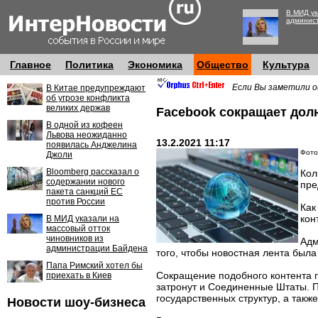
В МИД ук
админис
Главное
Политика
Экономика
Общество
Культура
Если Вы заметили о
В Китае предупреждают
об угрозе конфликта
великих держав
Facebook сокращает дол
В одной из кофеен
Львова неожиданно
13.2.2021 11:17
появилась Анджелина
Фото:
Джоли
Bloomberg рассказал о
Кол
содержании нового
пре
пакета санкций ЕС
против России
Как
кон
В МИД указали на
массовый отток
чиновников из
Адм
администрации Байдена
того, чтобы новостная лента была
Папа Римский хотел бы
Сокращение подобного контента п
приехать в Киев
затронут и Соединенные Штаты. П
государственных структур, а такж
Новости шоу-бизнеса