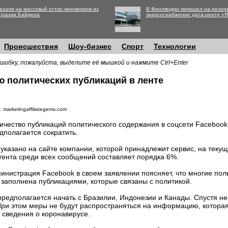
азали на массовый отток чиновников из
В Финляндии перешел на резер
трации Байдена
энергоснабжение дата-центр «
Происшествия
Шоу-бизнес
Спорт
Технологии
шибку, пожалуйста, выделите её мышкой и нажмите Ctrl+Enter
ю политических публикаций в ленте
 marketingaffiliategems.com
ичество публикаций политического содержания в соцсети Facebook
дполагается сократить.
 указано на сайте компании, которой принадлежит сервис, на теку
тента среди всех сообщений составляет порядка 6%.
инистрация Facebook в своем заявлении поясняет, что многие пол
 заполнена публикациями, которые связаны с политикой.
редполагается начать с Бразилии, Индонезии и Канады. Спустя н
ри этом меры не будут распространяться на информацию, которая
е сведения о коронавирусе.