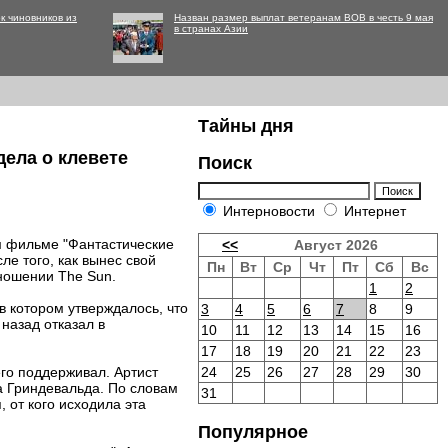
к чиновников из
Назван размер выплат ветеранам ВОВ в честь 9 мая
в странах Азии
Тайны дня
ела о клевете
Поиск
Интерновости
Интернет
м фильме "Фантастические
<<
Август 2026
ле того, как вынес свой
Пн
Вт
Ср
Чт
Пт
Сб
Вс
тношении The Sun.
1
2
в котором утверждалось, что
3
4
5
6
7
8
9
назад отказал в
10
11
12
13
14
15
16
17
18
19
20
21
22
23
его поддерживал. Артист
24
25
26
27
28
29
30
та Гриндевальда. По словам
31
 от кого исходила эта
Популярное