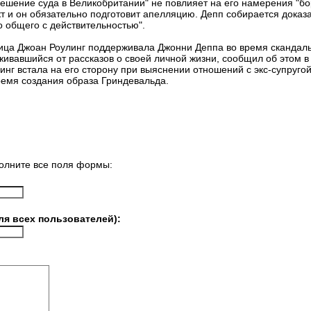
ешение суда в Великобритании" не повлияет на его намерения "бор
 и он обязательно подготовит апелляцию. Депп собирается доказат
о общего с действительностью".
ница Джоан Роулинг поддерживала Джонни Деппа во время скандаль
живавшийся от рассказов о своей личной жизни, сообщил об этом 
инг встала на его сторону при выяснении отношений с экс-супруго
ремя создания образа Гриндевальда.
олните все поля формы:
ля всех пользователей):