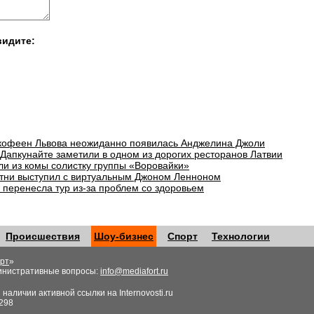
видите:
 кофеен Львова неожиданно появилась Анджелина Джоли
 Дапкунайте заметили в одном из дорогих ресторанов Латвии
ли из комы солистку группы «Воровайки»
тни выступил с виртуальным Джоном Ленноном
 перенесла тур из-за проблем со здоровьем
Происшествия
Шоу-бизнес
Спорт
Технологии
рт
»
инистративные вопросы:
info@mediafort.ru
аличии активной ссылки на Internovosti.ru
298