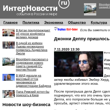
Bloomber
санкций 
Главное
Политика
Экономика
Общество
Культура
Если Вы заметили о
В Китае предупреждают
об угрозе конфликта
великих держав
Джонни Деппу пришлось 
В одной из кофеен
Львова неожиданно
7.11.2020 13:30
появилась Анджелина
Фото
Джоли
Bloomberg рассказал о
Изв
содержании нового
тва
пакета санкций ЕС
вер
против России
Джо
В МИД указали на
массовый отток
актер якобы избивал Эмбер Херд,
чиновников из
удовлетворении этого иска.
администрации Байдена
После проигрыша дела Депп сдела
Папа Римский хотел бы
подчеркнул, что его это очень тр
приехать в Киев
Деппа, его попросили больше не у
просьба, артист отметил лишь, чт
Новости шоу-бизнеса