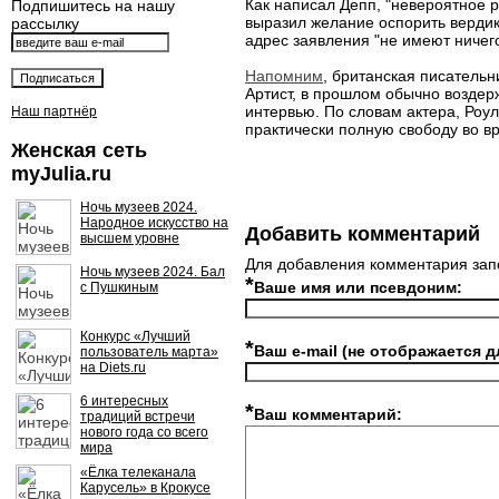
Как написал Депп, "невероятное р
Подпишитесь на нашу
выразил желание оспорить вердикт
рассылку
адрес заявления "не имеют ничег
Напомним
, британская писатель
Артист, в прошлом обычно воздер
интервью. По словам актера, Роул
Наш партнёр
практически полную свободу во в
Женская сеть
myJulia.ru
Ночь музеев 2024.
Народное искусство на
Добавить комментарий
высшем уровне
Для добавления комментария зап
Ночь музеев 2024. Бал
*
Ваше имя или псевдоним:
с Пушкиным
Конкурс «Лучший
*
Ваш e-mail (не отображается д
пользователь марта»
на Diets.ru
6 интересных
*
Ваш комментарий:
традиций встречи
нового года со всего
мира
«Ёлка телеканала
Карусель» в Крокусе