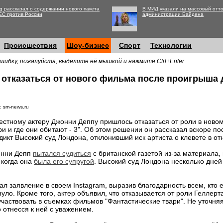
g рассказал о содержании нового пакета
В МИД указали на массовый отто
ЕС против России
администрации Байдена
Происшествия
Шоу-бизнес
Спорт
Технологии
шибку, пожалуйста, выделите её мышкой и нажмите Ctrl+Enter
отказаться от нового фильма после проигрыша д
: sm-news.ru
естному актеру Джонни Деппу пришлось отказаться от роли в ново
ри и где они обитают - 3". Об этом решении он рассказал вскоре пос
дикт Высокий суд Лондона, отклонивший иск артиста о клевете в о
нни Депп
пытался судиться
с британской газетой из-за материала, 
 когда она
была его супругой
. Высокий суд Лондона несколько дней 
л заявление в своем Instagram, выразив благодарность всем, кто 
онуло. Кроме того, актер объявил, что отказывается от роли Геллер
частвовать в съемках фильмов "Фантастические твари". Не уточняя,
о отнесся к ней с уважением.