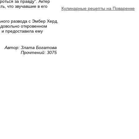
оться за правду". Актер
ь, что звучавшие в его
Кулинарные рецепты на Поваренке
ного развода с Эмбер Херд.
в довольно откровенном
й и предоставила ему
Автор: Злата Богатова
Прочтений: 3075