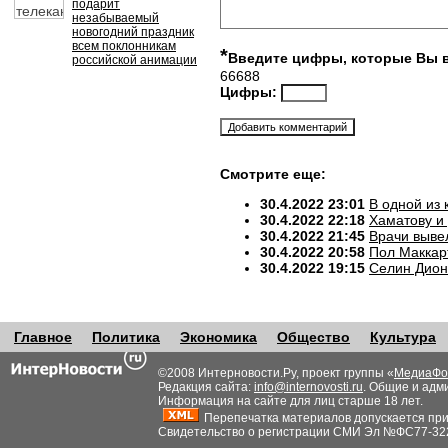
подарит
незабываемый
новогодний праздник
всем поклонникам
*
Введите цифры, которые Вы 
российской анимации
66688
Цифры:
Смотрите еще:
30.4.2022 23:01
В одной из
30.4.2022 22:18
Хаматову и
30.4.2022 21:45
Врачи выве
30.4.2022 20:58
Пол Маккар
30.4.2022 19:15
Селин Дион
Главное
Политика
Экономика
Общество
Культура
©2008 Интерновости.Ру, проект группы «
МедиаФо
Редакция сайта:
info@internovosti.ru
. Общие и адм
Информация на сайте для лиц старше 18 лет.
Перепечатка материалов допускается при н
Свидетельство о регистрации СМИ Эл №ФС77-32