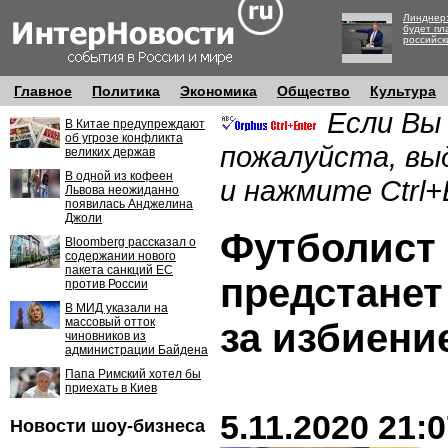
Линднер:
будет пл
российск
Главное
Политика
Экономика
Общество
Культура
Если Вы
В Китае предупреждают
об угрозе конфликта
пожалуйста, вы
великих держав
В одной из кофеен
и нажмите Ctrl+
Львова неожиданно
появилась Анджелина
Джоли
Футболист
Bloomberg рассказал о
содержании нового
пакета санкций ЕС
предстанет
против России
В МИД указали на
массовый отток
за избиени
чиновников из
администрации Байдена
Папа Римский хотел бы
приехать в Киев
5.11.2020 21:
Новости шоу-бизнеса