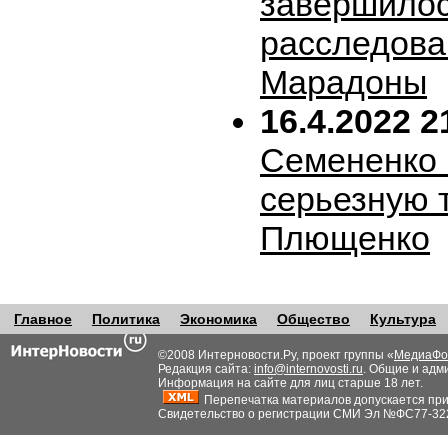
завершило
расследова
Марадоны
16.4.2022 2
Семененко 
серьезную 
Плющенко
Главное
Политика
Экономика
Общество
Культура
©2008 Интерновости.Ру, проект группы «
МедиаФо
Редакция сайта:
info@internovosti.ru
. Общие и адм
Информация на сайте для лиц старше 18 лет.
Перепечатка материалов допускается при н
Свидетельство о регистрации СМИ Эл №ФС77-32