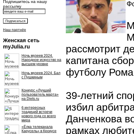
Подпишитесь на нашу
Фо
рассылку
М
Наш партнёр
М
Женская сеть
рассмотрит д
myJulia.ru
Ночь музеев 2024.
капитана сбор
Народное искусство на
высшем уровне
футболу Рома
Ночь музеев 2024. Бал
с Пушкиным
Конкурс «Лучший
39-летний сп
пользователь марта»
на Diets.ru
избил арбитр
6 интересных
традиций встречи
Данченкова во
нового года со всего
мира
«Ёлка телеканала
рамках любит
Карусель» в Крокусе