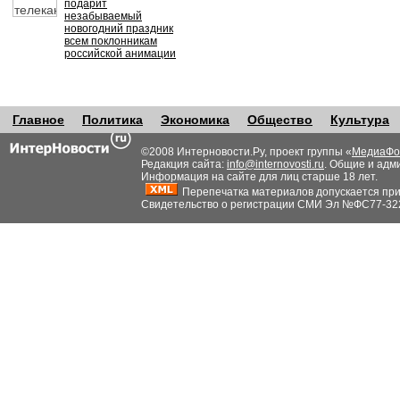
подарит
незабываемый
новогодний праздник
всем поклонникам
российской анимации
Главное
Политика
Экономика
Общество
Культура
©2008 Интерновости.Ру, проект группы «
МедиаФо
Редакция сайта:
info@internovosti.ru
. Общие и адм
Информация на сайте для лиц старше 18 лет.
Перепечатка материалов допускается при н
Свидетельство о регистрации СМИ Эл №ФС77-32