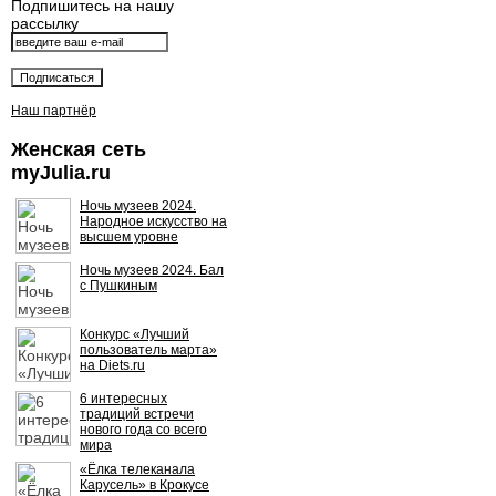
Подпишитесь на нашу
рассылку
Наш партнёр
Женская сеть
myJulia.ru
Ночь музеев 2024.
Народное искусство на
высшем уровне
Ночь музеев 2024. Бал
с Пушкиным
Конкурс «Лучший
пользователь марта»
на Diets.ru
6 интересных
традиций встречи
нового года со всего
мира
«Ёлка телеканала
Карусель» в Крокусе