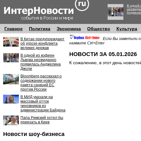
В одной 
неожида
Анджели
Главное
Политика
Экономика
Общество
Культура
Если Вы заметили о
В Китае предупреждают
нажмите Ctrl+Enter
об угрозе конфликта
великих держав
НОВОСТИ ЗА 05.01.2026
В одной из кофеен
Львова неожиданно
К сожалению, в этот день новосте
появилась Анджелина
Джоли
Bloomberg рассказал о
содержании нового
пакета санкций ЕС
против России
В МИД указали на
массовый отток
чиновников из
администрации Байдена
Папа Римский хотел бы
приехать в Киев
Новости шоу-бизнеса