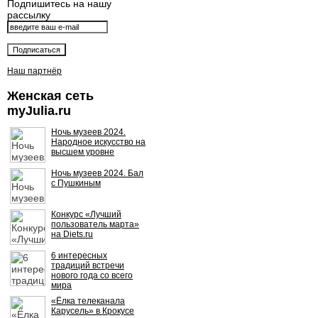
Подпишитесь на нашу
рассылку
Наш партнёр
Женская сеть
myJulia.ru
Ночь музеев 2024.
Народное искусство на
высшем уровне
Ночь музеев 2024. Бал
с Пушкиным
Конкурс «Лучший
пользователь марта»
на Diets.ru
6 интересных
традиций встречи
нового года со всего
мира
«Ёлка телеканала
Карусель» в Крокусе