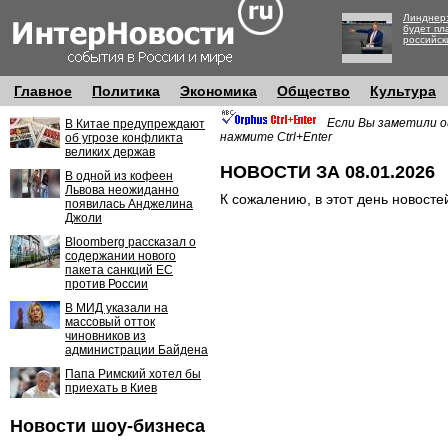
Линднер:
будет пл
российск
Главное
Политика
Экономика
Общество
Культура
Если Вы заметили о
В Китае предупреждают
нажмите Ctrl+Enter
об угрозе конфликта
великих держав
НОВОСТИ ЗА 08.01.2026
В одной из кофеен
Львова неожиданно
К сожалению, в этот день новосте
появилась Анджелина
Джоли
Bloomberg рассказал о
содержании нового
пакета санкций ЕС
против России
В МИД указали на
массовый отток
чиновников из
администрации Байдена
Папа Римский хотел бы
приехать в Киев
Новости шоу-бизнеса