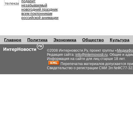
подарит
незабываемый
новогодний праздник
всем поклонникам
российской анимации
Главное
Политика
Экономика
Общество
Культура
©2008 Интерновости.Ру, проект группы «
МедиаФо
Редакция сайта:
info@internovosti.ru
. Общие и адм
Информация на сайте для лиц старше 18 лет.
Перепечатка материалов допускается при н
Свидетельство о регистрации СМИ Эл №ФС77-32