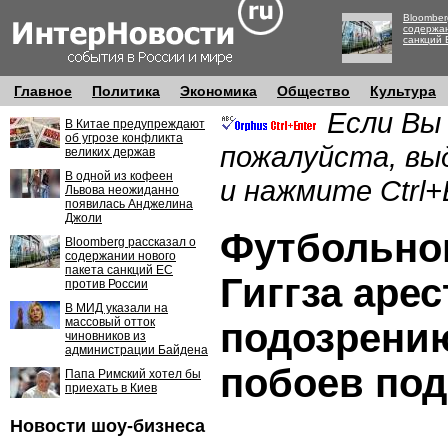
Bloomber
содержан
санкций 
Главное
Политика
Экономика
Общество
Культура
Если Вы
В Китае предупреждают
об угрозе конфликта
пожалуйста, вы
великих держав
В одной из кофеен
и нажмите Ctrl+
Львова неожиданно
появилась Анджелина
Джоли
Футбольног
Bloomberg рассказал о
содержании нового
пакета санкций ЕС
Гиггза аре
против России
В МИД указали на
массовый отток
подозрению
чиновников из
администрации Байдена
побоев под
Папа Римский хотел бы
приехать в Киев
Новости шоу-бизнеса