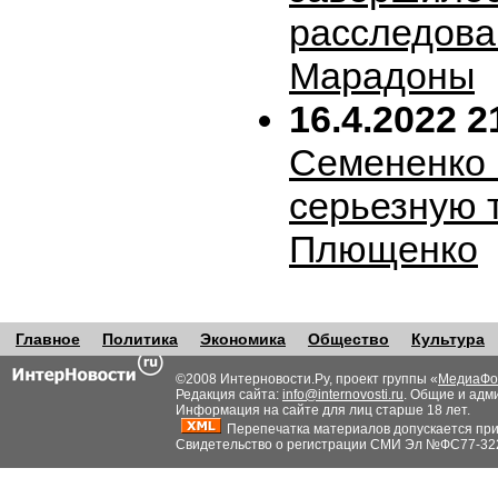
расследова
Марадоны
16.4.2022 2
Семененко 
серьезную 
Плющенко
Главное
Политика
Экономика
Общество
Культура
©2008 Интерновости.Ру, проект группы «
МедиаФо
Редакция сайта:
info@internovosti.ru
. Общие и адм
Информация на сайте для лиц старше 18 лет.
Перепечатка материалов допускается при н
Свидетельство о регистрации СМИ Эл №ФС77-32