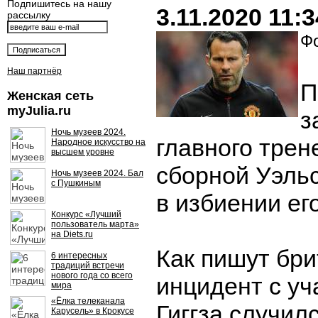
Подпишитесь на нашу
3.11.2020 11:3
рассылку
Фо
Наш партнёр
П
Женская сеть
myJulia.ru
з
Ночь музеев 2024.
главного тре
Народное искусство на
высшем уровне
сборной Уэль
Ночь музеев 2024. Бал
с Пушкиным
в избиении ег
Конкурс «Лучший
пользователь марта»
на Diets.ru
Как пишут бр
6 интересных
традиций встречи
нового года со всего
инцидент с у
мира
«Ёлка телеканала
Гиггза
случилс
Карусель» в Крокусе