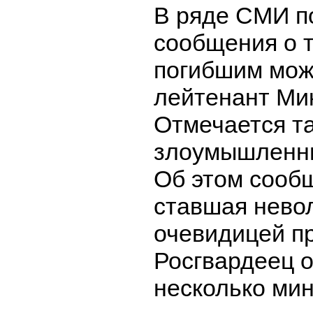
В ряде СМИ п
сообщения о т
погибшим мож
лейтенант Ми
Отмечается та
злоумышленни
Об этом сооб
ставшая нево
очевидицей п
Росгвардеец о
несколько мин