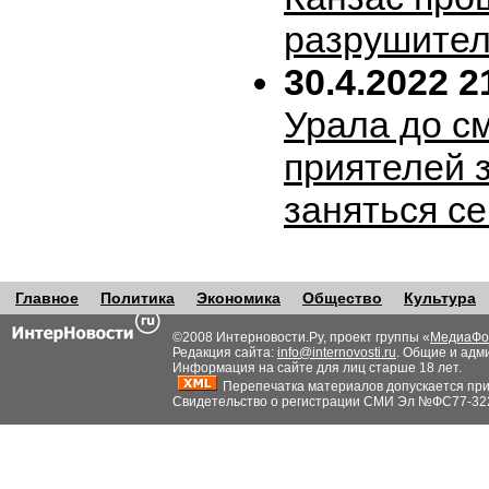
разрушител
30.4.2022 2
Урала до с
приятелей 
заняться с
Главное
Политика
Экономика
Общество
Культура
©2008 Интерновости.Ру, проект группы «
МедиаФо
Редакция сайта:
info@internovosti.ru
. Общие и адм
Информация на сайте для лиц старше 18 лет.
Перепечатка материалов допускается при н
Свидетельство о регистрации СМИ Эл №ФС77-32