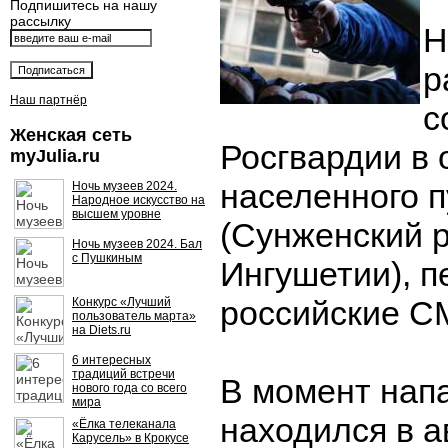
Подпишитесь на нашу
рассылку
Н
р
Наш партнёр
с
Женская сеть
Росгвардии в 
myJulia.ru
населенного 
Ночь музеев 2024.
Народное искусство на
высшем уровне
(Сунженский 
Ночь музеев 2024. Бал
с Пушкиным
Ингушетии), 
российские С
Конкурс «Лучший
пользователь марта»
на Diets.ru
6 интересных
традиций встречи
В момент нап
нового года со всего
мира
находился в а
«Ёлка телеканала
Карусель» в Крокусе