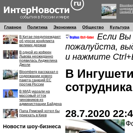
Bloomber
содержан
санкций 
Главное
Политика
Экономика
Общество
Культура
Если Вы
В Китае предупреждают
об угрозе конфликта
пожалуйста, вы
великих держав
В одной из кофеен
и нажмите Ctrl+
Львова неожиданно
появилась Анджелина
Джоли
В Ингушет
Bloomberg рассказал о
содержании нового
пакета санкций ЕС
сотрудника
против России
В МИД указали на
массовый отток
чиновников из
администрации Байдена
28.7.2020 22:
Папа Римский хотел бы
приехать в Киев
Фо
Новости шоу-бизнеса