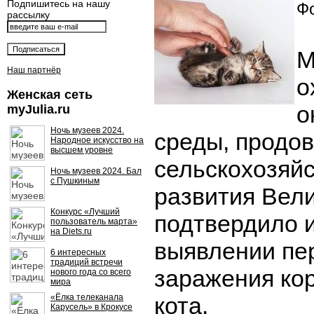
Подпишитесь на нашу
Фо
рассылку
М
Наш партнёр
о
Женская сеть
о
myJulia.ru
Ночь музеев 2024.
среды, продов
Народное искусство на
высшем уровне
сельскохозяй
Ночь музеев 2024. Бал
с Пушкиным
развития Вел
Конкурс «Лучший
подтвердило 
пользователь марта»
на Diets.ru
выявлении пе
6 интересных
традиций встречи
заражения ко
нового года со всего
мира
«Ёлка телеканала
кота.
Карусель» в Крокусе