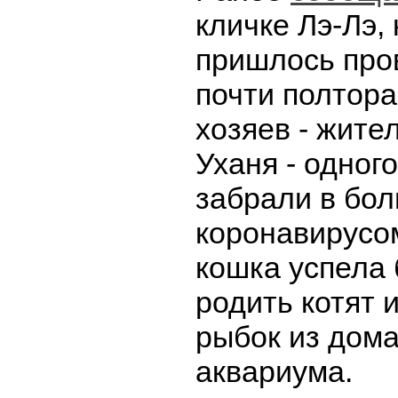
кличке Лэ-Лэ,
пришлось про
почти полтора
хозяев - жите
Уханя - одног
забрали в бол
коронавирусом
кошка успела 
родить котят 
рыбок из дом
аквариума.