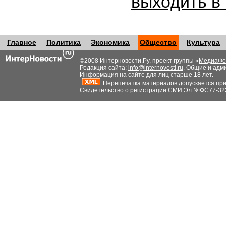
выходить в
Главное
Политика
Экономика
Общество
Культура
©2008 Интерновости.Ру, проект группы «
МедиаФо
Редакция сайта:
info@internovosti.ru
. Общие и адм
Информация на сайте для лиц старше 18 лет.
Перепечатка материалов допускается при н
Свидетельство о регистрации СМИ Эл №ФС77-32