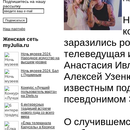
Подпишитесь на нашу
рассылку
Н
к
Наш партнёр
Женская сеть
заразились р
myJulia.ru
телеведущая 
Ночь музеев 2024.
Народное искусство на
Анастасия Ивл
высшем уровне
Ночь музеев 2024. Бал
Алексей Узеню
с Пушкиным
известным по
Конкурс «Лучший
пользователь марта»
псевдонимом 
на Diets.ru
6 интересных
традиций встречи
нового года со всего
мира
О случившемс
«Ёлка телеканала
Карусель» в Крокусе