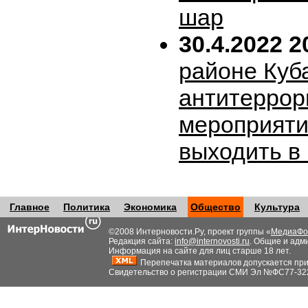
шар
30.4.2022 2
районе Куб
антитеррор
мероприяти
выходить в
Главное
Политика
Экономика
Общество
Культура
©2008 Интерновости.Ру, проект группы «
МедиаФо
Редакция сайта:
info@internovosti.ru
. Общие и адм
Информация на сайте для лиц старше 18 лет.
Перепечатка материалов допускается при н
Свидетельство о регистрации СМИ Эл №ФС77-32