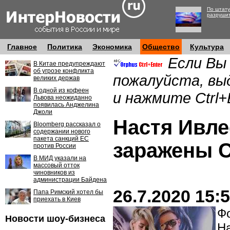
По штату
разруши
Главное
Политика
Экономика
Общество
Культура
Если Вы
В Китае предупреждают
об угрозе конфликта
пожалуйста, вы
великих держав
В одной из кофеен
и нажмите Ctrl+
Львова неожиданно
появилась Анджелина
Джоли
Настя Ивле
Bloomberg рассказал о
содержании нового
пакета санкций ЕС
заражены 
против России
В МИД указали на
массовый отток
чиновников из
администрации Байдена
26.7.2020 15:
Папа Римский хотел бы
приехать в Киев
Фо
Новости шоу-бизнеса
Н