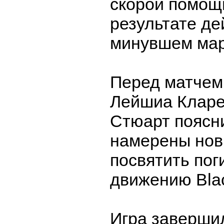
скорой помощи
результате де
минувшем мар
Перед матчем
Лейшиа Кларе
Стюарт поясни
намерены нов
посвятить пог
движению Black
Игра заверши