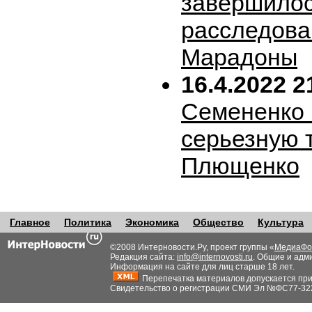
завершило
расследова
Марадоны
16.4.2022 2
Семененко 
серьезную 
Плющенко
Главное
Политика
Экономика
Общество
Культура
©2008 Интерновости.Ру, проект группы «
МедиаФо
Редакция сайта:
info@internovosti.ru
. Общие и адм
Информация на сайте для лиц старше 18 лет.
Перепечатка материалов допускается при н
Свидетельство о регистрации СМИ Эл №ФС77-32