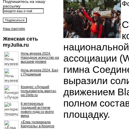
Подпишитесь на нашу
Фо
рассылку
С
Наш партнёр
к
Женская сеть
национальной
myJulia.ru
Ночь музеев 2024.
ассоциации (
Народное искусство на
высшем уровне
гимна Соедин
Ночь музеев 2024. Бал
с Пушкиным
выразили сол
Конкурс «Лучший
движением Blac
пользователь марта»
на Diets.ru
полном состав
6 интересных
традиций встречи
площадку.
нового года со всего
мира
«Ёлка телеканала
Карусель» в Крокусе