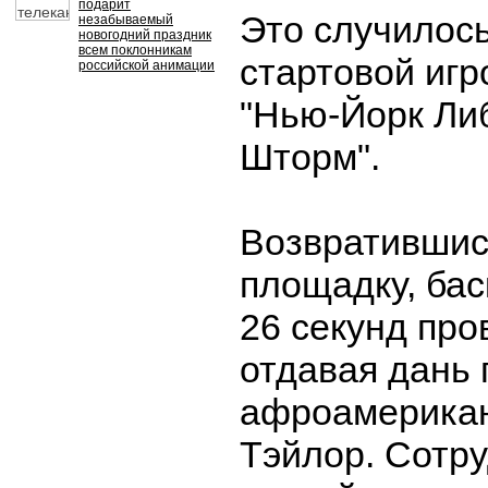
подарит
Это случилос
незабываемый
новогодний праздник
всем поклонникам
стартовой игр
российской анимации
"Нью-Йорк Либ
Шторм".
Возвратившис
площадку, ба
26 секунд про
отдавая дань
афроамерикан
Тэйлор. Сотр