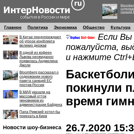
Bloomber
содержан
санкций 
Главное
Политика
Экономика
Общество
Культура
Если Вы
В Китае предупреждают
об угрозе конфликта
пожалуйста, вы
великих держав
В одной из кофеен
и нажмите Ctrl+
Львова неожиданно
появилась Анджелина
Джоли
Баскетбол
Bloomberg рассказал о
содержании нового
пакета санкций ЕС
покинули п
против России
В МИД указали на
массовый отток
время гим
чиновников из
администрации Байдена
Папа Римский хотел бы
приехать в Киев
26.7.2020 15:
Новости шоу-бизнеса