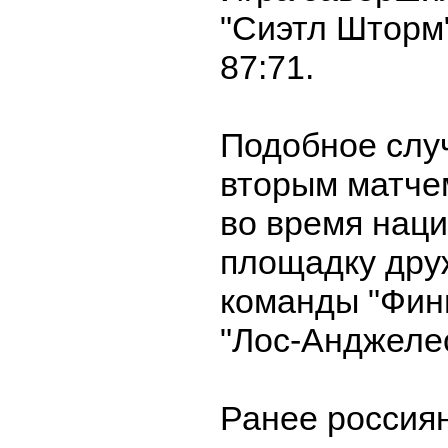
"Сиэтл Шторм"
87:71.
Подобное слу
вторым матчем
во время нац
площадку дру
команды "Фин
"Лос-Анджелес
Ранее россия