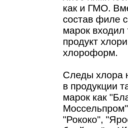
как и ГМО. Вме
состав филе с
марок входил
продукт хлори
хлороформ.
Следы хлора 
в продукции т
марок как "Бла
Моссельпром",
"Рококо", "Яр