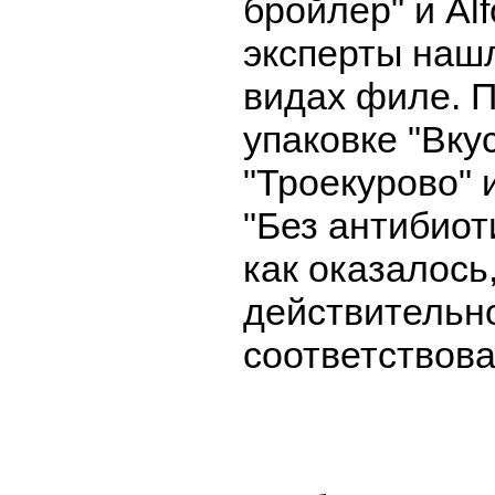
бройлер" и Al
эксперты нашл
видах филе. П
упаковке "Вку
"Троекурово" 
"Без антибиоти
как оказалось
действительн
соответствова