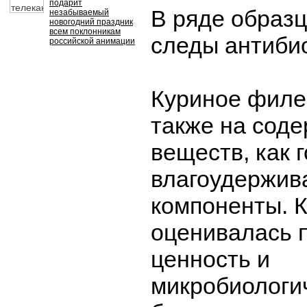
подарит
В ряде образ
незабываемый
новогодний праздник
всем поклонникам
следы антибио
российской анимации
Куриное филе
также на соде
веществ, как 
влагоудержи
компоненты. К
оценивалась 
ценность и
микробиологи