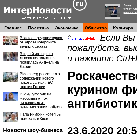
Линднер:
будет пл
российск
Главное
Политика
Экономика
Общество
Культура
Если Вы
В Китае предупреждают
об угрозе конфликта
пожалуйста, вы
великих держав
В одной из кофеен
и нажмите Ctrl+
Львова неожиданно
появилась Анджелина
Джоли
Роскачеств
Bloomberg рассказал о
содержании нового
пакета санкций ЕС
курином ф
против России
В МИД указали на
массовый отток
антибиотик
чиновников из
администрации Байдена
Папа Римский хотел бы
приехать в Киев
23.6.2020 20:
Новости шоу-бизнеса