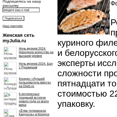
Подпишитесь на нашу
Фо
рассылку
Р
Наш партнёр
п
Женская сеть
куриного филе
myJulia.ru
Ночь музеев 2024.
и белорусског
Народное искусство на
высшем уровне
эксперты исс
Ночь музеев 2024. Бал
с Пушкиным
сложности пр
Конкурс «Лучший
пятнадцати то
пользователь марта»
на Diets.ru
стоимостью 22
6 интересных
традиций встречи
упаковку.
нового года со всего
мира
«Ёлка телеканала
Карусель» в Крокусе