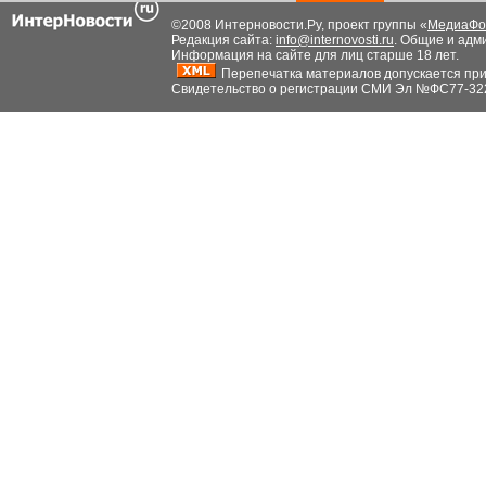
©2008 Интерновости.Ру, проект группы «
МедиаФо
Редакция сайта:
info@internovosti.ru
. Общие и адм
Информация на сайте для лиц старше 18 лет.
Перепечатка материалов допускается при н
Свидетельство о регистрации СМИ Эл №ФС77-32