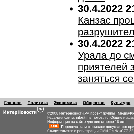
30.4.2022 2
Канзас про
разрушител
30.4.2022 2
Урала до с
приятелей 
заняться с
Главное
Политика
Экономика
Общество
Культура
©2008 Интерновости.Ру, проект группы «
МедиаФо
Редакция сайта:
info@internovosti.ru
. Общие и адм
Информация на сайте для лиц старше 18 лет.
Перепечатка материалов допускается при н
Свидетельство о регистрации СМИ Эл №ФС77-32