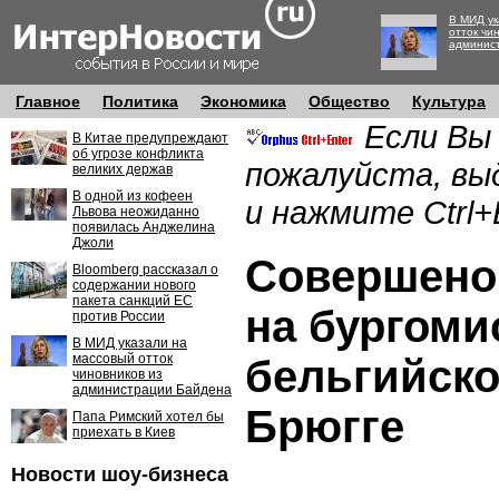
В МИД ук
отток чи
админис
Главное
Политика
Экономика
Общество
Культура
Если Вы
В Китае предупреждают
об угрозе конфликта
пожалуйста, вы
великих держав
В одной из кофеен
и нажмите Ctrl+
Львова неожиданно
появилась Анджелина
Джоли
Совершено
Bloomberg рассказал о
содержании нового
пакета санкций ЕС
на бургоми
против России
В МИД указали на
массовый отток
бельгийско
чиновников из
администрации Байдена
Брюгге
Папа Римский хотел бы
приехать в Киев
Новости шоу-бизнеса