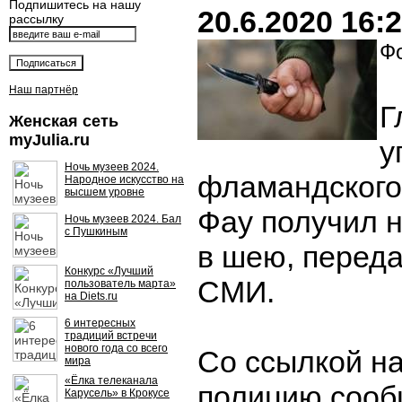
Подпишитесь на нашу
20.6.2020 16:
рассылку
Фо
Наш партнёр
Г
Женская сеть
myJulia.ru
у
Ночь музеев 2024.
фламандского
Народное искусство на
высшем уровне
Фау получил 
Ночь музеев 2024. Бал
с Пушкиным
в шею, перед
Конкурс «Лучший
СМИ.
пользователь марта»
на Diets.ru
6 интересных
традиций встречи
нового года со всего
Со ссылкой н
мира
«Ёлка телеканала
полицию сооб
Карусель» в Крокусе