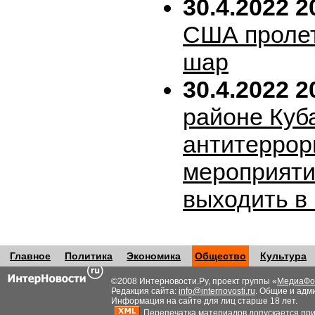
30.4.2022 2
США пролет
шар
30.4.2022 2
районе Куб
антитеррор
мероприяти
выходить в
Главное
Политика
Экономика
Общество
Культура
©2008 Интерновости.Ру, проект группы «
МедиаФо
Редакция сайта:
info@internovosti.ru
. Общие и адм
Информация на сайте для лиц старше 18 лет.
Перепечатка материалов допускается при н