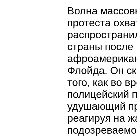
Волна массов
протеста охв
распространил
страны после 
афроамерика
Флойда. Он с
того, как во 
полицейский 
удушающий пр
реагируя на 
подозреваемог