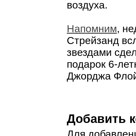
воздуха.
Напомним
, н
Стрейзанд всл
звездами сде
подарок 6-лет
Джорджа Флой
Добавить 
Для добавлен