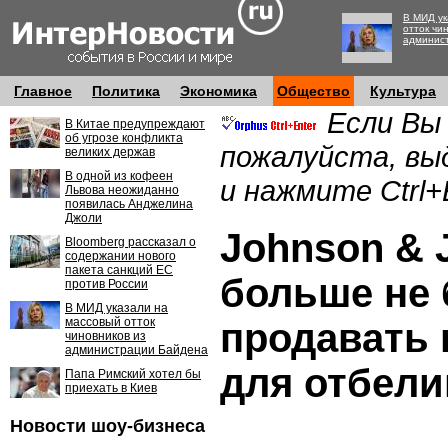
В МИД ук
отток чи
админис
Главное
Политика
Экономика
Общество
Культура
Если Вы
В Китае предупреждают
об угрозе конфликта
пожалуйста, вы
великих держав
В одной из кофеен
и нажмите Ctrl+
Львова неожиданно
появилась Анджелина
Джоли
Johnson & 
Bloomberg рассказал о
содержании нового
пакета санкций ЕС
больше не 
против России
В МИД указали на
массовый отток
продавать 
чиновников из
администрации Байдена
для отбели
Папа Римский хотел бы
приехать в Киев
Новости шоу-бизнеса