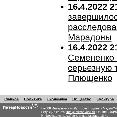
16.4.2022 2
завершило
расследова
Марадоны
16.4.2022 2
Семененко 
серьезную 
Плющенко
Главное
Политика
Экономика
Общество
Культура
©2008 Интерновости.Ру, проект группы «
МедиаФо
Редакция сайта:
info@internovosti.ru
. Общие и адм
Информация на сайте для лиц старше 18 лет.