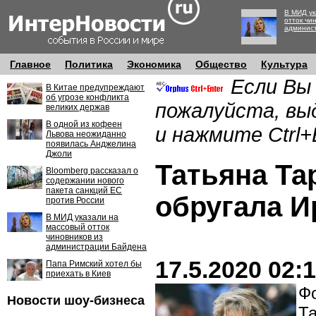
В МИД ук
отток чи
админис
Главное
Политика
Экономика
Общество
Культура
Если Вы
В Китае предупреждают
об угрозе конфликта
пожалуйста, вы
великих держав
В одной из кофеен
и нажмите Ctrl+
Львова неожиданно
появилась Анджелина
Джоли
Татьяна Та
Bloomberg рассказал о
содержании нового
пакета санкций ЕС
обругала И
против России
В МИД указали на
массовый отток
чиновников из
администрации Байдена
17.5.2020 02:
Папа Римский хотел бы
приехать в Киев
Фо
Новости шоу-бизнеса
Та