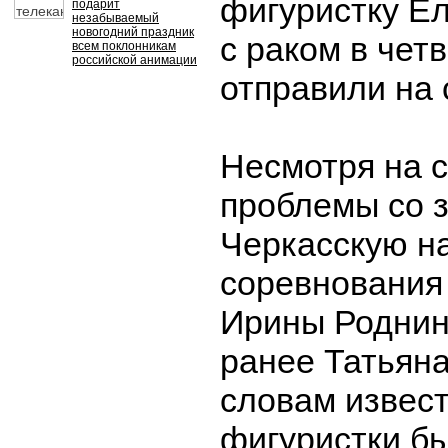
фигуристку Е
подарит
незабываемый
новогодний праздник
с раком в чет
всем поклонникам
российской анимации
отправили на 
Несмотря на 
проблемы со 
Черкасскую н
соревнования
Ирины Роднин
ранее Татьяна
словам извест
фигуристки б