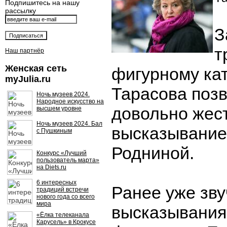
Подпишитесь на нашу
рассылку
З
т
Наш партнёр
Женская сеть
фигурному ка
myJulia.ru
Тарасова поз
Ночь музеев 2024.
Народное искусство на
довольно жес
высшем уровне
Ночь музеев 2024. Бал
высказывание
с Пушкиным
Родниной.
Конкурс «Лучший
пользователь марта»
на Diets.ru
6 интересных
Ранее уже зв
традиций встречи
нового года со всего
мира
высказывания 
«Ёлка телеканала
Карусель» в Крокусе