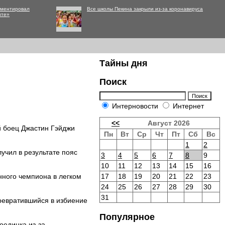
мментировал
Все школы Пекина закрыли из-за коронавируса
нте»
Тайны дня
Поиск
Интерновости
Интернет
<<
Август 2026
й боец Джастин Гэйджи
Пн
Вт
Ср
Чт
Пт
Сб
Вс
1
2
учил в результате пояс
3
4
5
6
7
8
9
10
11
12
13
14
15
16
нного чемпиона в легком
17
18
19
20
21
22
23
24
25
26
27
28
29
30
31
ревратившийся в избиение
Популярное
оединка из-за