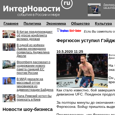
Линднер:
газ в руб
Главное
Политика
Экономика
Общество
Культура
Если Вы заметили о
В Китае предупреждают
об угрозе конфликта
великих держав
Фергюсон уступил Гэйдж
В одной из кофеен
Львова неожиданно
10.5.2020 11:25
появилась Анджелина
Фото
Джоли
Джас
Bloomberg рассказал о
На 
содержании нового
пакета санкций ЕС
ока
против России
Он 
В МИД указали на
вре
массовый отток
чиновников из
администрации Байдена
Как стало известно, бой заверши
дивизионе UFC. Поединок продолж
Папа Римский хотел бы
приехать в Киев
За полторы минуты до окончания 
Фергюсона. Бойцу пришлось выде
Новости шоу-бизнеса
Предполагалось, что Фергюсон вс