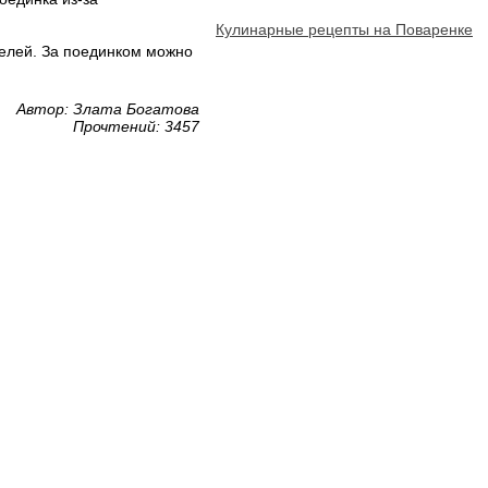
Кулинарные рецепты на Поваренке
телей. За поединком можно
Автор: Злата Богатова
Прочтений: 3457