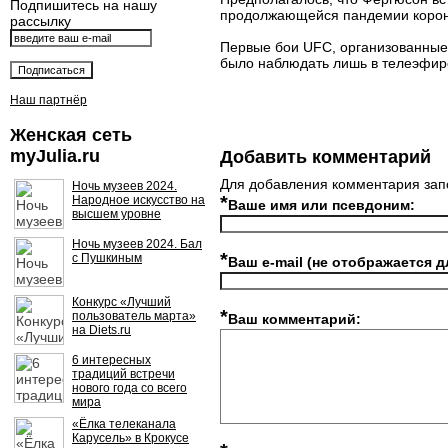
Подпишитесь на нашу
продолжающейся пандемии корона
рассылку
Первые бои UFC, организованные 
было наблюдать лишь в телеэфир
Наш партнёр
Женская сеть
myJulia.ru
Добавить комментарий
Для добавления комментария зап
Ночь музеев 2024.
*
Народное искусство на
Ваше имя или псевдоним:
высшем уровне
Ночь музеев 2024. Бал
*
с Пушкиным
Ваш e-mail (не отображается д
Конкурс «Лучший
*
пользователь марта»
Ваш комментарий:
на Diets.ru
6 интересных
традиций встречи
нового года со всего
мира
«Ёлка телеканала
Карусель» в Крокусе