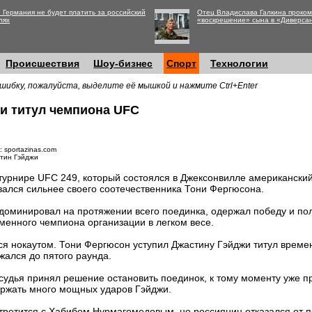
 Германия не будет платить за российский
Отец Владислава Галкина проко
лях
«воскрешение» сына в «Диверса
Происшествия
Шоу-бизнес
Спорт
Технологии
шибку, пожалуйста, выделите её мышкой и нажмите Ctrl+Enter
и титул чемпиона UFC
: sportazinas.com
тин Гэйджи
турнире UFC 249, который состоялся в Джексонвилле американски
зался сильнее своего соотечественника Тони Фергюсона.
доминировал на протяжении всего поединка, одержал победу и пол
менного чемпиона организации в легком весе.
лся нокаутом. Тони Фергюсон уступил Джастину Гэйджи титул време
ался до пятого раунда.
судья принял решение остановить поединок, к тому моменту уже п
ржать много мощных ударов Гэйджи.
третится с Хабибом Нурмагомедовым, но россиянин отказался от п