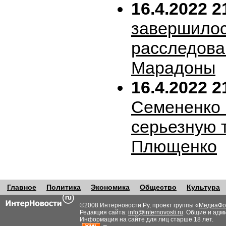
16.4.2022 2
завершило
расследова
Марадоны
16.4.2022 2
Семененко 
серьезную 
Плющенко
Главное
Политика
Экономика
Общество
Культура
©2008 Интерновости.Ру, проект группы «
МедиаФо
Редакция сайта:
info@internovosti.ru
. Общие и адм
Информация на сайте для лиц старше 18 лет.