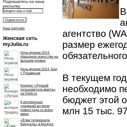
Подпишитесь на нашу
рассылку
В
а
Наш партнёр
агентство (W
Женская сеть
размер ежего
myJulia.ru
обязательного
Ночь музеев 2024.
Народное искусство на
высшем уровне
Ночь музеев 2024. Бал
с Пушкиным
В текущем го
необходимо п
Конкурс «Лучший
пользователь марта»
на Diets.ru
бюджет этой о
6 интересных
традиций встречи
млн 15 тыс. 9
нового года со всего
мира
«Ёлка телеканала
Карусель» в Крокусе