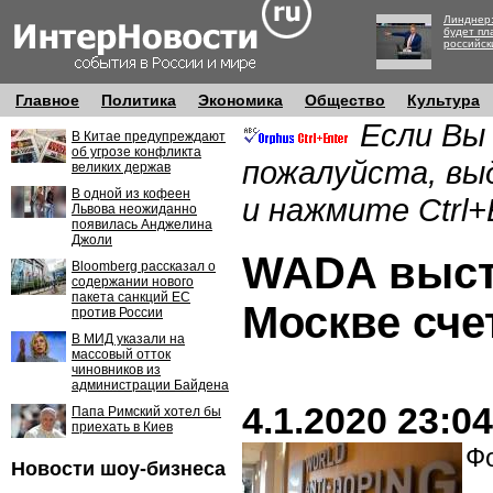
Линднер:
будет пл
российск
Главное
Политика
Экономика
Общество
Культура
Если Вы
В Китае предупреждают
об угрозе конфликта
пожалуйста, вы
великих держав
В одной из кофеен
и нажмите Ctrl+
Львова неожиданно
появилась Анджелина
Джоли
WADA выст
Bloomberg рассказал о
содержании нового
пакета санкций ЕС
Москве сче
против России
В МИД указали на
массовый отток
чиновников из
администрации Байдена
4.1.2020 23:04
Папа Римский хотел бы
приехать в Киев
Фо
Новости шоу-бизнеса