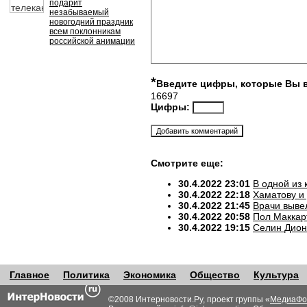
подарит
незабываемый
новогодний праздник
всем поклонникам
российской анимации
*
Введите цифры, которые Вы 
16697
Цифры:
Смотрите еще:
30.4.2022 23:01
В одной из
30.4.2022 22:18
Хаматову и
30.4.2022 21:45
Врачи выве
30.4.2022 20:58
Пол Маккар
30.4.2022 19:15
Селин Дион
Главное
Политика
Экономика
Общество
Культура
©2008 Интерновости.Ру, проект группы «
МедиаФо