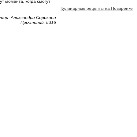
ут момента, когда смогут
Кулинарные рецепты на Поваренке
тор: Александра Сорокина
Прочтений: 5316