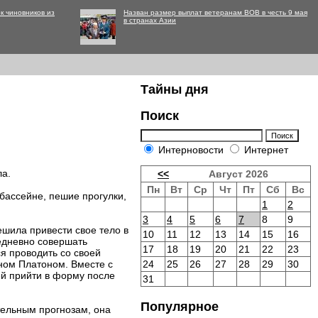
к чиновников из
Назван размер выплат ветеранам ВОВ в честь 9 мая
в странах Азии
Тайны дня
Поиск
Интерновости
Интернет
ла.
<<
Август 2026
Пн
Вт
Ср
Чт
Пт
Сб
Вс
бассейне, пешие прогулки,
1
2
3
4
5
6
7
8
9
ешила привести свое тело в
10
11
12
13
14
15
16
едневно совершать
17
18
19
20
21
22
23
я проводить со своей
ном Платоном. Вместе с
24
25
26
27
28
29
30
ей прийти в форму после
31
Популярное
ительным прогнозам, она