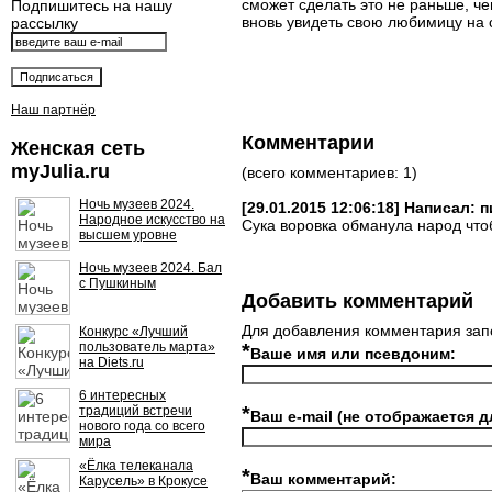
сможет сделать это не раньше, че
Подпишитесь на нашу
вновь увидеть свою любимицу на 
рассылку
Наш партнёр
Комментарии
Женская сеть
myJulia.ru
(всего комментариев: 1)
Ночь музеев 2024.
[29.01.2015 12:06:18] Написал: 
Народное искусство на
Сука воровка обманула народ что
высшем уровне
Ночь музеев 2024. Бал
с Пушкиным
Добавить комментарий
Для добавления комментария зап
Конкурс «Лучший
пользователь марта»
*
Ваше имя или псевдоним:
на Diets.ru
6 интересных
*
традиций встречи
Ваш e-mail (не отображается д
нового года со всего
мира
«Ёлка телеканала
*
Ваш комментарий:
Карусель» в Крокусе