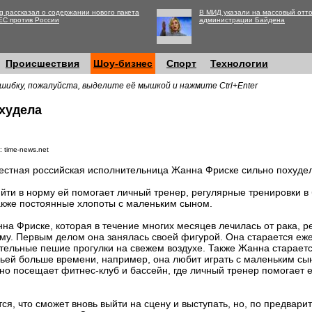
g рассказал о содержании нового пакета
В МИД указали на массовый отто
ЕС против России
администрации Байдена
Происшествия
Шоу-бизнес
Спорт
Технологии
шибку, пожалуйста, выделите её мышкой и нажмите Ctrl+Enter
худела
 time-news.net
естная российская исполнительница Жанна Фриске сильно похуде
йти в норму ей помогает личный тренер, регулярные тренировки в 
акже постоянные хлопоты с маленьким сыном.
на Фриске, которая в течение многих месяцев лечилась от рака, р
му. Первым делом она занялась своей фигурой. Она старается еж
тельные пешие прогулки на свежем воздухе. Также Жанна стараетс
ьей больше времени, например, она любит играть с маленьким сы
рно посещает фитнес-клуб и бассейн, где личный тренер помогает 
тся, что сможет вновь выйти на сцену и выступать, но, по предвар