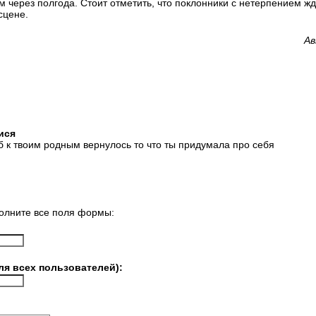
м через полгода. Стоит отметить, что поклонники с нетерпением жд
сцене.
Ав
пися
б к твоим родным вернулось то что ты придумала про себя
олните все поля формы:
ля всех пользователей):