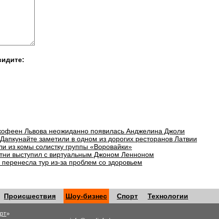
видите:
 кофеен Львова неожиданно появилась Анджелина Джоли
 Дапкунайте заметили в одном из дорогих ресторанов Латвии
ли из комы солистку группы «Воровайки»
тни выступил с виртуальным Джоном Ленноном
 перенесла тур из-за проблем со здоровьем
Происшествия
Шоу-бизнес
Спорт
Технологии
рт
»