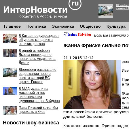
Bloomber
санкций 
Главное
Политика
Экономика
Общество
Культура
Если Вы заметили о
В Китае предупреждают
об угрозе конфликта
великих держав
Жанна Фриске сильно по
В одной из кофеен
Львова неожиданно
21.1.2015 12:12
появилась Анджелина
Фото:
Джоли
Bloomberg рассказал о
Изв
содержании нового
пакета санкций ЕС
При
против России
а т
В МИД указали на
массовый отток
Жан
чиновников из
нор
администрации Байдена
дли
сем
Папа Римский хотел бы
этим российская артистка регуля
приехать в Киев
длительной болезни.
Новости шоу-бизнеса
Как стало известно, Фриске надее