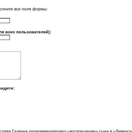
олните все поля формы:
ля всех пользователей):
видите:
слава Галкина прокомментировал «воскрешение» сына в «Диверса