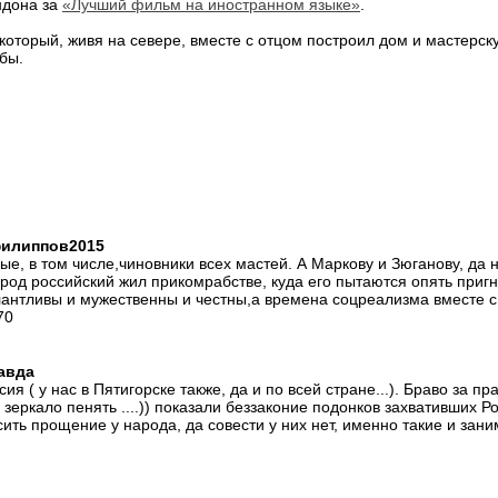
ндона за
«Лучший фильм на иностранном языке»
.
который, живя на севере, вместе с отцом построил дом и мастерск
бы.
 филиппов2015
е, в том числе,чиновники всех мастей. А Маркову и Зюганову, да
арод российский жил прикомрабстве, куда его пытаются опять приг
лантливы и мужественны и честны,а времена соцреализма вместе с
70
равда
я ( у нас в Пятигорске также, да и по всей стране...). Браво за пр
на зеркало пенять ....)) показали беззаконие подонков захвативших Р
сить прощение у народа, да совести у них нет, именно такие и зан