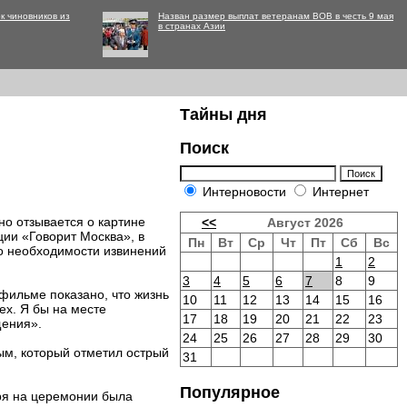
к чиновников из
Назван размер выплат ветеранам ВОВ в честь 9 мая
в странах Азии
Тайны дня
Поиск
Интерновости
Интернет
о отзывается о картине
<<
Август 2026
ии «Говорит Москва», в
Пн
Вт
Ср
Чт
Пт
Сб
Вс
 о необходимости извинений
1
2
3
4
5
6
7
8
9
фильме показано, что жизнь
10
11
12
13
14
15
16
ех. Я бы на месте
17
18
19
20
21
22
23
щения».
24
25
26
27
28
29
30
ым, который отметил острый
31
Популярное
ря на церемонии была