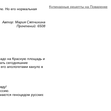
Кулинарные рецепты на Поваренке
ую. Но его нормальная
Автор: Мария Сятчихина
Прочтений: 6508
 надо на Красную площадь и
нать сегодняшние
 его апологетами кануло в
авду!
оссию.
имаются геноцидом русских