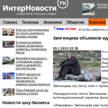
Bloomber
санкций 
Главное
Политика
Экономика
Общество
Культура
Если Вы заметили о
В Китае предупреждают
об угрозе конфликта
великих держав
Звягинцева объявили ид
В одной из кофеен
Львова неожиданно
20.1.2015 22:35
появилась Анджелина
Фото:
Джоли
Bloomberg рассказал о
Чле
содержании нового
Анд
пакета санкций ЕС
кот
против России
реж
В МИД указали на
массовый отток
Мар
чиновников из
рус
администрации Байдена
Звягинцева эту ленту снял с про
Папа Римский хотел бы
Наградоносная лента Звягинцева 
приехать в Киев
антинациональный характер фил
Новости шоу-бизнеса
«Левиафан» Звягинцева уже полу