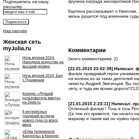
вручена награда кинокритиков Ло
Подпишитесь на нашу
рассылку
Картина рассказывает о Николае, 
жизнь рушится под влиянием судь
Наш партнёр
Женская сеть
myJulia.ru
Комментарии
Ночь музеев 2024.
(всего комментариев: 2)
Народное искусство на
высшем уровне
[22.01.2015 23:02:39] Написал:
фильм правдивый,герои узнаваемы
Ночь музеев 2024. Бал
на колени,из-за таких деятелей н
с Пушкиным
чекисты.Андрей Звягинцев, Вы та
лету, и туда им всеми дорога!!213
Конкурс «Лучший
пользователь марта»
на Diets.ru
[21.01.2015 2:23:11] Написал: п
Отличный фильм ! Точь в точь Росси
6 интересных
((а тем кто кривится, так нечего 
традиций встречи
маркову и таким как он нужно про
нового года со всего
мира
«Ёлка телеканала
Карусель» в Крокусе