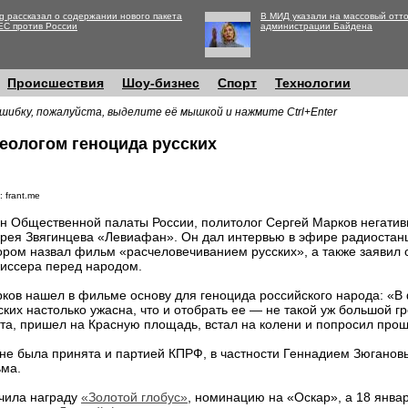
g рассказал о содержании нового пакета
В МИД указали на массовый отто
ЕС против России
администрации Байдена
Происшествия
Шоу-бизнес
Спорт
Технологии
шибку, пожалуйста, выделите её мышкой и нажмите Ctrl+Enter
еологом геноцида русских
 frant.me
н Общественной палаты России, политолог Сергей Марков негативн
рея Звягинцева «Левиафан». Он дал интервью в эфире радиостанц
ором назвал фильм «расчеловечиванием русских», а также заявил
иссера перед народом.
ков нашел в фильме основу для геноцида российского народа: «В 
ских настолько ужасна, что и отобрать ее — не такой уж большой гр
ката, пришел на Красную площадь, встал на колени и попросил про
не была принята и партией КПРФ, в частности Геннадием Зюганов
ьма.
чила награду
«Золотой глобус»
, номинацию на «Оскар», а 18 янва