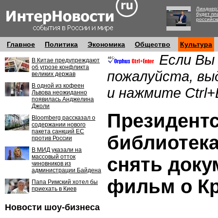
Линднер:
будет пл
российск
Главное
Политика
Экономика
Общество
Культура
Если Вы
В Китае предупреждают
об угрозе конфликта
пожалуйста, вы
великих держав
В одной из кофеен
и нажмите Ctrl+
Львова неожиданно
появилась Анджелина
Джоли
Президент
Bloomberg рассказал о
содержании нового
пакета санкций ЕС
библиотека
против России
В МИД указали на
массовый отток
снять док
чиновников из
администрации Байдена
фильм о К
Папа Римский хотел бы
приехать в Киев
Новости шоу-бизнеса