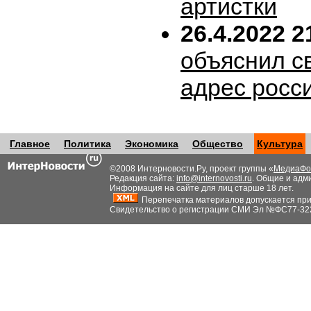
артистки
26.4.2022 2
объяснил с
адрес росс
Главное
Политика
Экономика
Общество
Культура
©2008 Интерновости.Ру, проект группы «
МедиаФо
Редакция сайта:
info@internovosti.ru
. Общие и адм
Информация на сайте для лиц старше 18 лет.
Перепечатка материалов допускается при н
Свидетельство о регистрации СМИ Эл №ФС77-32