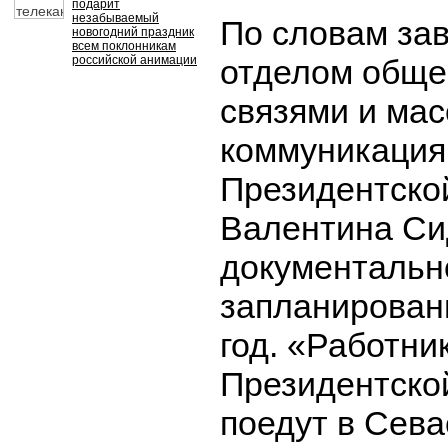
подарит
незабываемый
По словам за
новогодний праздник
всем поклонникам
российской анимации
отделом общ
связями и ма
коммуникаци
Президентско
Валентина Си
документальн
запланирован
год. «Работни
Президентско
поедут в Сева