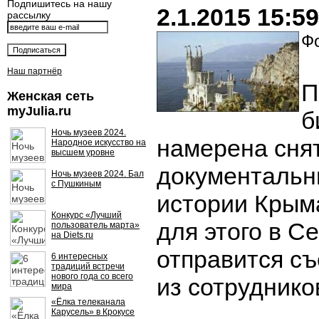
Подпишитесь на нашу
2.1.2015 15:59
рассылку
Фо
Наш партнёр
П
Женская сеть
myJulia.ru
б
Ночь музеев 2024.
намерена сня
Народное искусство на
высшем уровне
документальн
Ночь музеев 2024. Бал
с Пушкиным
истории Крым
Конкурс «Лучший
для этого в С
пользователь марта»
на Diets.ru
отправится съ
6 интересных
традиций встречи
нового года со всего
из сотруднико
мира
«Ёлка телеканала
Карусель» в Крокусе