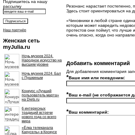
Подпишитесь на нашу
Резонанс нарастает постепенно, 
рассылку
Здесь стоит ориентироваться на 
«Чиновники в любой стране один
которым может навредить недоволь
протестов они поймут, что лучше
Наш партнёр
очень опасно, когда оно направле
Женская сеть
myJulia.ru
Ночь музеев 2024.
Народное искусство на
Добавить комментарий
высшем уровне
Для добавления комментария зап
Ночь музеев 2024. Бал
*
Ваше имя или псевдоним:
с Пушкиным
Конкурс «Лучший
*
Ваш e-mail (не отображается д
пользователь марта»
на Diets.ru
6 интересных
*
Ваш комментарий:
традиций встречи
нового года со всего
мира
«Ёлка телеканала
Карусель» в Крокусе