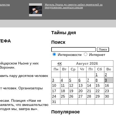
алистка
Житель Урала до смерти забил приятелей за
предложение заняться сексом
Тайны дня
 УЕФА
Поиск
Интерновости
Интернет
ейцарском Ньоне у них
<<
Август 2026
 Воронин.
Пн
Вт
Ср
Чт
Пт
Сб
Вс
1
2
авить пару десятков человек
3
4
5
6
7
8
9
10
11
12
13
14
15
16
т человек. Организаторы
17
18
19
20
21
22
23
24
25
26
27
28
29
30
есам. Позиция «Нам не
31
заявлять, что вмешательство
годня мы, завтра вы».
Популярное