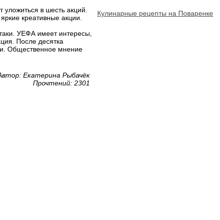
 уложиться в шесть акций.
Кулинарные рецепты на Поваренке
 яркие креативные акции.
таки. УЕФА имеет интересы,
ация. После десятка
сти. Общественное мнение
Автор: Екатерина Рыбачёк
Прочтений: 2301