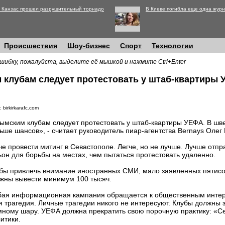
 Канзас прошел разрушительный торнадо
В Киеве погибла еще одна журн
Происшествия
Шоу-бизнес
Спорт
Технологии
шибку, пожалуйста, выделите её мышкой и нажмите Ctrl+Enter
 клубам следует протестовать у штаб-квартиры
 birkirkarafc.com
ымским клубам следует протестовать у штаб-квартиры УЕФА. В шв
ьше шансов», - считает руководитель пиар-агентства Bernays Олег
че провести митинг в Севастополе. Легче, но не лучше. Лучше отпр
ьон для борьбы на местах, чем пытаться протестовать удаленно.
бы привлечь внимание иностранных СМИ, мало заявленных пятисо
жны вывести минимум 100 тысяч.
ая информационная кампания обращается к общественным интер
ая трагедия. Личные трагедии никого не интересуют. Клубы должны 
емному шару. УЕФА должна прекратить свою порочную практику: «Се
итики.