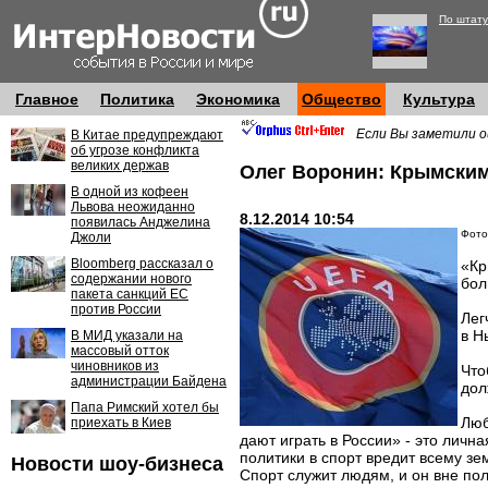
По штату
Главное
Политика
Экономика
Общество
Культура
Если Вы заметили о
В Китае предупреждают
об угрозе конфликта
великих держав
Олег Воронин: Крымским
В одной из кофеен
Львова неожиданно
8.12.2014 10:54
появилась Анджелина
Фото:
Джоли
Bloomberg рассказал о
«Кр
содержании нового
бол
пакета санкций ЕС
против России
Лег
в Н
В МИД указали на
массовый отток
чиновников из
Что
администрации Байдена
дол
Папа Римский хотел бы
Люб
приехать в Киев
дают играть в России» - это личн
политики в спорт вредит всему з
Новости шоу-бизнеса
Спорт служит людям, и он вне пол