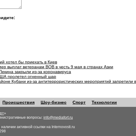
видите:
ий хотел бы приехать в Киев
ер выплат ветеранам ВОВ в честь 9 мая в странах Азии
Пекина закрыли из-за коронавируса
ША пролетел огненный шар
айоне Кубани из-за антитеррористических мероприятий запретили 
Происшествия
Шоу-бизнес
Спорт
Технологии
рт
»
инистративные вопросы:
info@mediafort.ru
аличии активной ссылки на Internovosti.ru
298