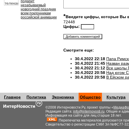
подарит
незабываемый
новогодний праздник
всем поклонникам
*
Введите цифры, которые Вы 
российской анимации
72448
Цифры:
Смотрите еще:
30.4.2022 22:18
Папа Римск
30.4.2022 21:45
Назван разм
30.4.2022 21:12
Все школы 
30.4.2022 20:58
Над югом С
30.4.2022 20:58
В Ейском р
Главное
Политика
Экономика
Общество
Культура
©2008 Интерновости.Ру, проект группы «
МедиаФо
Редакция сайта:
info@internovosti.ru
. Общие и адм
Информация на сайте для лиц старше 18 лет.
Перепечатка материалов допускается при н
Свидетельство о регистрации СМИ Эл №ФС77-32