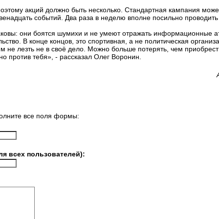
поэтому акций должно быть несколько. Стандартная кампания может
двенадцать событий. Два раза в неделю вполне посильно проводить
аковы: они боятся шумихи и не умеют отражать информационные а
ство. В конце концов, это спортивная, а не политическая организ
 им не лезть не в своё дело. Можно больше потерять, чем приобре
но против тебя», - рассказал Олег Воронин.
олните все поля формы:
ля всех пользователей):