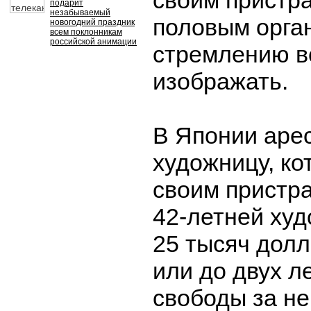
своим пристр
подарит
незабываемый
половым орга
новогодний праздник
всем поклонникам
российской анимации
стремлению в
изображать.
В Японии аре
художницу, ко
своим пристра
42-летней худ
25 тысяч дол
или до двух л
свободы за н