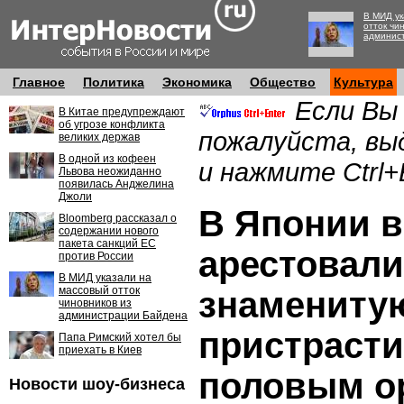
В МИД ук
отток чи
админис
Главное
Политика
Экономика
Общество
Культура
Если Вы
В Китае предупреждают
об угрозе конфликта
пожалуйста, вы
великих держав
В одной из кофеен
и нажмите Ctrl+
Львова неожиданно
появилась Анджелина
Джоли
В Японии 
Bloomberg рассказал о
содержании нового
пакета санкций ЕС
арестовали
против России
В МИД указали на
массовый отток
знамениту
чиновников из
администрации Байдена
пристрасти
Папа Римский хотел бы
приехать в Киев
половым о
Новости шоу-бизнеса