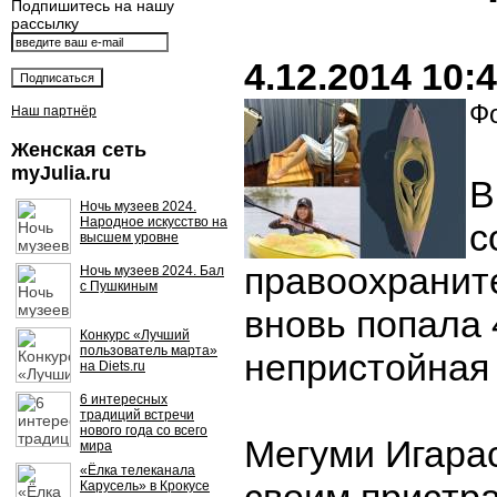
Подпишитесь на нашу
рассылку
4.12.2014 10:
Фо
Наш партнёр
Женская сеть
myJulia.ru
В
Ночь музеев 2024.
Народное искусство на
с
высшем уровне
правоохранит
Ночь музеев 2024. Бал
с Пушкиным
вновь попала 
Конкурс «Лучший
пользователь марта»
непристойная
на Diets.ru
6 интересных
традиций встречи
нового года со всего
Мегуми Игара
мира
«Ёлка телеканала
Карусель» в Крокусе