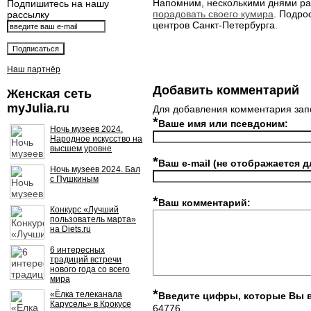
Напомним, несколькими днями ра
Подпишитесь на нашу
порадовать своего кумира
. Подро
рассылку
центров Санкт-Петербурга.
Наш партнёр
Добавить комментарий
Женская сеть
myJulia.ru
Для добавления комментария зап
*
Ваше имя или псевдоним:
Ночь музеев 2024.
Народное искусство на
высшем уровне
*
Ваш e-mail (не отображается д
Ночь музеев 2024. Бал
с Пушкиным
*
Ваш комментарий:
Конкурс «Лучший
пользователь марта»
на Diets.ru
6 интересных
традиций встречи
нового года со всего
мира
*
«Ёлка телеканала
Введите цифры, которые Вы 
Карусель» в Крокусе
64776