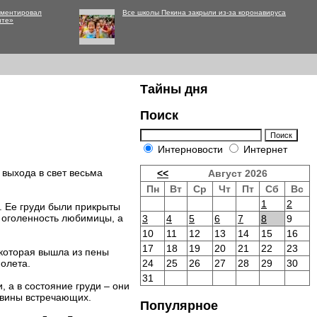
мментировал
Все школы Пекина закрыли из-за коронавируса
нте»
Тайны дня
Поиск
Интерновости
Интернет
 выхода в свет весьма
<<
Август 2026
Пн
Вт
Ср
Чт
Пт
Сб
Вс
1
2
. Ее груди были прикрыты
 оголенность любимицы, а
3
4
5
6
7
8
9
10
11
12
13
14
15
16
17
18
19
20
21
22
23
которая вышла из пены
молета.
24
25
26
27
28
29
30
31
 а в состояние груди – они
овины встречающих.
Популярное