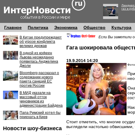
Линднер:
газ в руб
Главное
Политика
Экономика
Общество
Культура
Если Вы заметили о
В Китае предупреждают
об угрозе конфликта
великих держав
Гага шокировала общест
В одной из кофеен
Львова неожиданно
19.9.2014 14:20
появилась Анджелина
Фото
Джоли
Bloomberg рассказал о
При
содержании нового
нео
пакета санкций ЕС
против России
Она
сер
В МИД указали на
массовый отток
сос
чиновников из
администрации Байдена
Нак
мор
Папа Римский хотел бы
приехать в Киев
Стоит отметить, что многие осуди
выглядели настолько обвисшими, 
Новости шоу-бизнеса