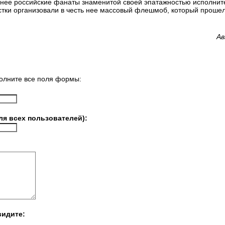
нее российские фанаты знаменитой своей эпатажностью исполнит
стки организовали в честь нее массовый флешмоб, который прошел
Ав
олните все поля формы:
ля всех пользователей):
видите: