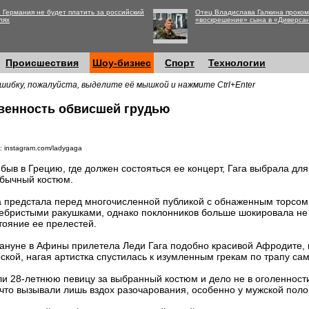
 Германия не будет платить за российский
Отец Владислава Галкина проко
лях
«воскрешение» сына в «Диверса
Происшествия
Шоу-бизнес
Спорт
Технологии
шибку, пожалуйста, выделите её мышкой и нажмите Ctrl+Enter
венность обвисшей грудью
: instagram.com/ladygaga
быв в Грецию, где должен состояться ее концерт, Гага выбрала для
бычный костюм.
 предстала перед многочисленной публикой с обнаженным торсом
ебристыми ракушками, однако поклонников больше шокировала не
тояние ее прелестей.
ануне в Афины прилетела Леди Гага подобно красивой Афродите, 
ской, нагая артистка спустилась к изумленным грекам по трапу са
ли 28-летнюю певицу за выбранный костюм и дело не в оголенности,
что вызывали лишь вздох разочарования, особенно у мужской пол