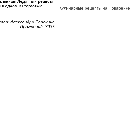
ельницы Леди Гаги решили
 в одном из торговых
Кулинарные рецепты на Поваренке
тор: Александра Сорокина
Прочтений: 3935