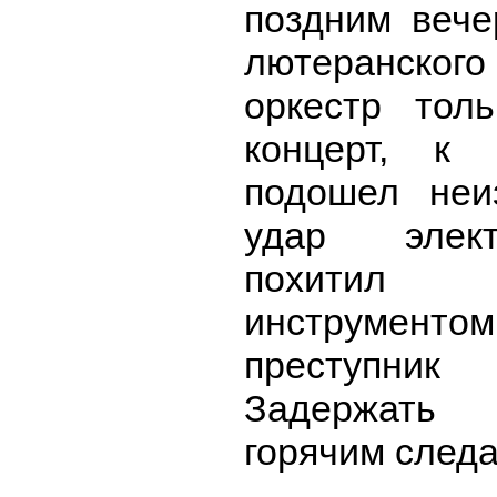
поздним вече
лютеранског
оркестр тол
концерт, к 
подошел неи
удар элек
похитил
инструмент
преступн
Задержать 
горячим следа