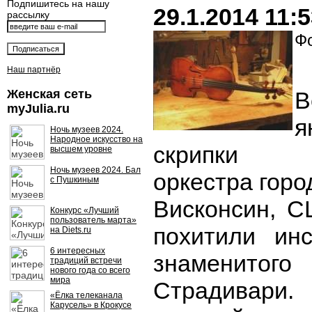
Подпишитесь на нашу
29.1.2014 11:
рассылку
Фо
Наш партнёр
Женская сеть
myJulia.ru
я
Ночь музеев 2024.
Народное искусство на
скрипки Си
высшем уровне
Ночь музеев 2024. Бал
оркестра горо
с Пушкиным
Висконсин, С
Конкурс «Лучший
пользователь марта»
похитили ин
на Diets.ru
6 интересных
знаменит
традиций встречи
нового года со всего
мира
Страдивари
«Ёлка телеканала
Карусель» в Крокусе