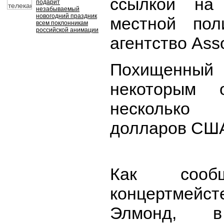
ссылкой на 
подарит
незабываемый
новогодний праздник
местной пол
всем поклонникам
российской анимации
агентство Asso
Похищенный 
некоторым 
нескольк
долларов СШ
Как сооб
концертме
Элмонд, в