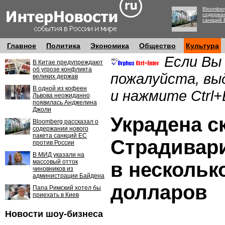
Bloomber
содержан
санкций 
Главное
Политика
Экономика
Общество
Культура
Если Вы
В Китае предупреждают
об угрозе конфликта
пожалуйста, вы
великих держав
В одной из кофеен
и нажмите Ctrl+
Львова неожиданно
появилась Анджелина
Джоли
Украдена с
Bloomberg рассказал о
содержании нового
пакета санкций ЕС
Страдивар
против России
В МИД указали на
массовый отток
в нескольк
чиновников из
администрации Байдена
долларов
Папа Римский хотел бы
приехать в Киев
Новости шоу-бизнеса