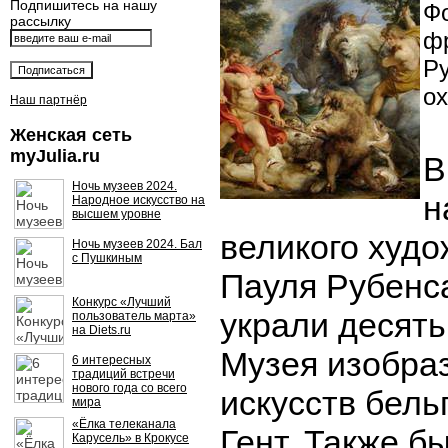
Подпишитесь на нашу
Фо
рассылку
ф
Р
ох
Наш партнёр
Женская сеть
myJulia.ru
В
Ночь музеев 2024.
н
Народное искусство на
высшем уровне
великого худ
Ночь музеев 2024. Бал
с Пушкиным
Пауля Рубенс
Конкурс «Лучший
украли десять
пользователь марта»
на Diets.ru
Музея изобра
6 интересных
традиций встречи
нового года со всего
искусств бель
мира
«Ёлка телеканала
Гент. Также 
Карусель» в Крокусе