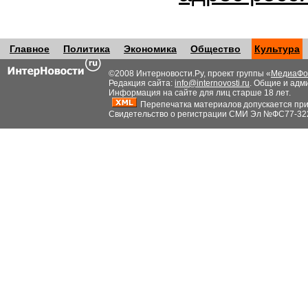
Главное
Политика
Экономика
Общество
Культура
©2008 Интерновости.Ру, проект группы «
МедиаФо
Редакция сайта:
info@internovosti.ru
. Общие и адм
Информация на сайте для лиц старше 18 лет.
Перепечатка материалов допускается при н
Свидетельство о регистрации СМИ Эл №ФС77-32