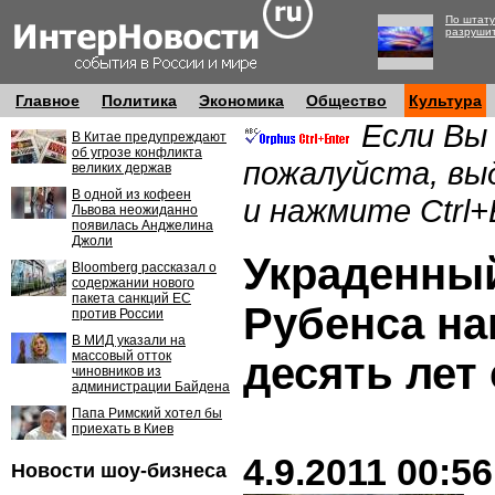
По штату
разруши
Главное
Политика
Экономика
Общество
Культура
Если Вы
В Китае предупреждают
об угрозе конфликта
пожалуйста, вы
великих держав
В одной из кофеен
и нажмите Ctrl+
Львова неожиданно
появилась Анджелина
Джоли
Украденны
Bloomberg рассказал о
содержании нового
пакета санкций ЕС
Рубенса на
против России
В МИД указали на
массовый отток
десять лет
чиновников из
администрации Байдена
Папа Римский хотел бы
приехать в Киев
4.9.2011 00:56
Новости шоу-бизнеса