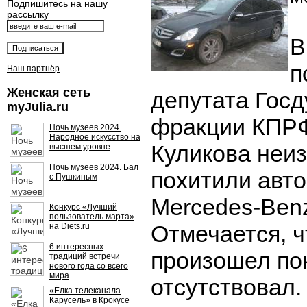
Подпишитесь на нашу
рассылку
В
п
Наш партнёр
Женская сеть
депутата Госд
myJulia.ru
фракции КПР
Ночь музеев 2024.
Народное искусство на
Куликова неи
высшем уровне
Ночь музеев 2024. Бал
похитили авт
с Пушкиным
Mercedes-Ben
Конкурс «Лучший
пользователь марта»
Отмечается, ч
на Diets.ru
6 интересных
произошел по
традиций встречи
нового года со всего
мира
отсутствовал
«Ёлка телеканала
Карусель» в Крокусе