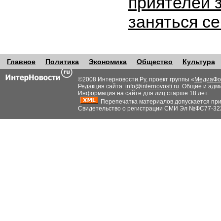
приятелей 
заняться с
Главное
Политика
Экономика
Общество
Культура
©2008 Интерновости.Ру, проект группы «
МедиаФо
Редакция сайта:
info@internovosti.ru
. Общие и адм
Информация на сайте для лиц старше 18 лет.
Перепечатка материалов допускается при н
Свидетельство о регистрации СМИ Эл №ФС77-32