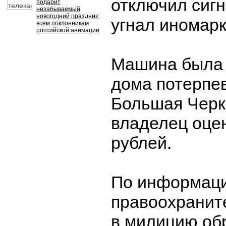
отключил сиг
подарит
незабываемый
новогодний праздник
угнал иномарк
всем поклонникам
российской анимации
Машина была 
дома потерпе
Большая Черк
владелец оцен
рублей.
По информац
правоохранит
в милицию об