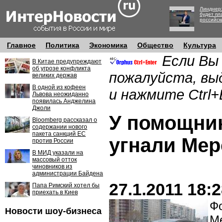
Линднер:
будет пл
российск
Главное
Политика
Экономика
Общество
Культура
Если Вы
В Китае предупреждают
об угрозе конфликта
пожалуйста, вы
великих держав
В одной из кофеен
и нажмите Ctrl+
Львова неожиданно
появилась Анджелина
Джоли
У помощник
Bloomberg рассказал о
содержании нового
пакета санкций ЕС
угнали Мер
против России
В МИД указали на
массовый отток
чиновников из
администрации Байдена
27.1.2011 18:
Папа Римский хотел бы
приехать в Киев
Фо
Новости шоу-бизнеса
Me