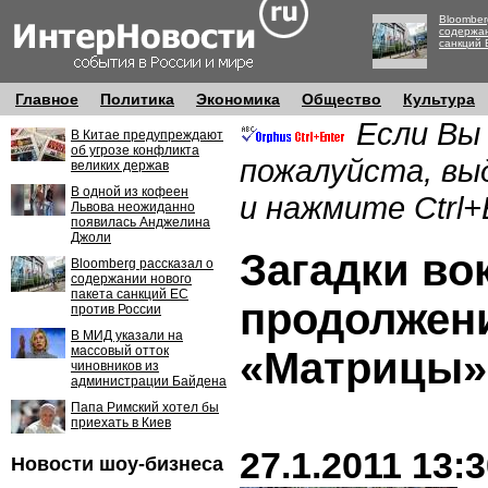
Bloomber
содержан
санкций 
Главное
Политика
Экономика
Общество
Культура
Если Вы
В Китае предупреждают
об угрозе конфликта
пожалуйста, вы
великих держав
В одной из кофеен
и нажмите Ctrl+
Львова неожиданно
появилась Анджелина
Джоли
Загадки во
Bloomberg рассказал о
содержании нового
пакета санкций ЕС
продолжен
против России
В МИД указали на
массовый отток
«Матрицы»
чиновников из
администрации Байдена
Папа Римский хотел бы
приехать в Киев
27.1.2011 13:
Новости шоу-бизнеса