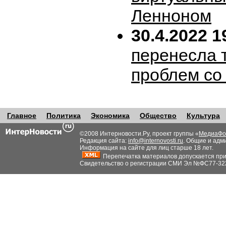
Ленноном
30.4.2022 1
перенесла т
проблем со
Главное
Политика
Экономика
Общество
Культура
©2008 Интерновости.Ру, проект группы «
МедиаФо
Редакция сайта:
info@internovosti.ru
. Общие и адм
Информация на сайте для лиц старше 18 лет.
Перепечатка материалов допускается при н
Свидетельство о регистрации СМИ Эл №ФС77-32