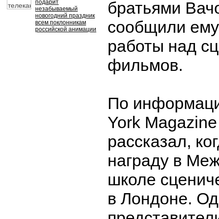
подарит
братьями Вачо
незабываемый
новогодний праздник
сообщили ему
всем поклонникам
российской анимации
работы над с
фильмов.
По информац
York Magazine
рассказал, ко
награду в Ме
школе сцениче
в Лондоне. О
представител