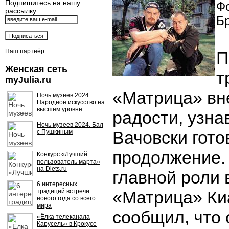
Подпишитесь на нашу
Фо
рассылку
Бр
Наш партнёр
П
Женская сеть
т
myJulia.ru
«Матрица» вне
Ночь музеев 2024.
Народное искусство на
высшем уровне
радости, узна
Ночь музеев 2024. Бал
Вачовски гото
с Пушкиным
продолжение.
Конкурс «Лучший
пользователь марта»
на Diets.ru
главной роли 
6 интересных
традиций встречи
«Матрица» Ки
нового года со всего
мира
сообщил, что 
«Ёлка телеканала
Карусель» в Крокусе