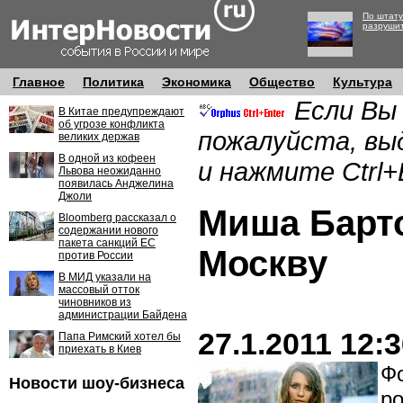
По штату
разруши
Главное
Политика
Экономика
Общество
Культура
Если Вы
В Китае предупреждают
об угрозе конфликта
пожалуйста, вы
великих держав
В одной из кофеен
и нажмите Ctrl+
Львова неожиданно
появилась Анджелина
Джоли
Миша Барт
Bloomberg рассказал о
содержании нового
пакета санкций ЕС
Москву
против России
В МИД указали на
массовый отток
чиновников из
администрации Байдена
27.1.2011 12:
Папа Римский хотел бы
приехать в Киев
Фо
Новости шоу-бизнеса
po