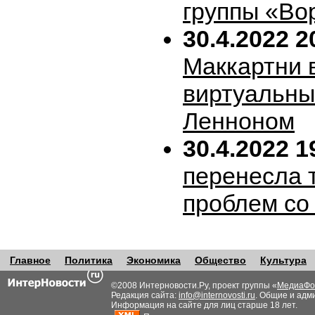
группы «Во
30.4.2022 2
Маккартни 
виртуальн
Ленноном
30.4.2022 1
перенесла т
проблем со
Главное
Политика
Экономика
Общество
Культура
©2008 Интерновости.Ру, проект группы «
МедиаФо
Редакция сайта:
info@internovosti.ru
. Общие и адм
Информация на сайте для лиц старше 18 лет.