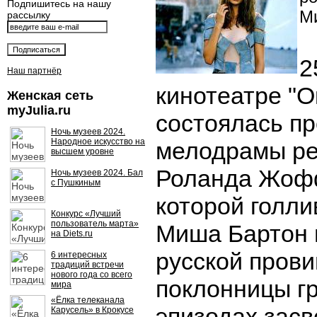
Подпишитесь на нашу
М
рассылку
2
Наш партнёр
кинотеатре "О
Женская сеть
myJulia.ru
состоялась п
Ночь музеев 2024.
Народное искусство на
мелодрамы р
высшем уровне
Роланда Жофф
Ночь музеев 2024. Бал
с Пушкиным
которой голли
Конкурс «Лучший
пользователь марта»
Миша Бартон 
на Diets.ru
русской прови
6 интересных
традиций встречи
нового года со всего
поклонницы гру
мира
«Ёлка телеканала
эпизодах засв
Карусель» в Крокусе