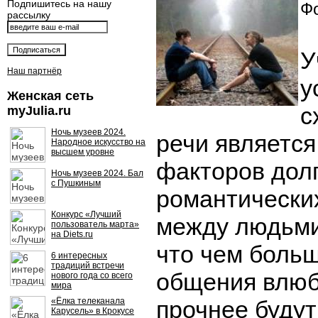
Подпишитесь на нашу
Фо
рассылку
У
Наш партнёр
у
Женская сеть
с
myJulia.ru
Ночь музеев 2024.
речи является
Народное искусство на
высшем уровне
факторов дол
Ночь музеев 2024. Бал
с Пушкиным
романтически
Конкурс «Лучший
между людьми
пользователь марта»
на Diets.ru
что чем больш
6 интересных
традиций встречи
общения влюб
нового года со всего
мира
«Ёлка телеканала
прочнее будут
Карусель» в Крокусе