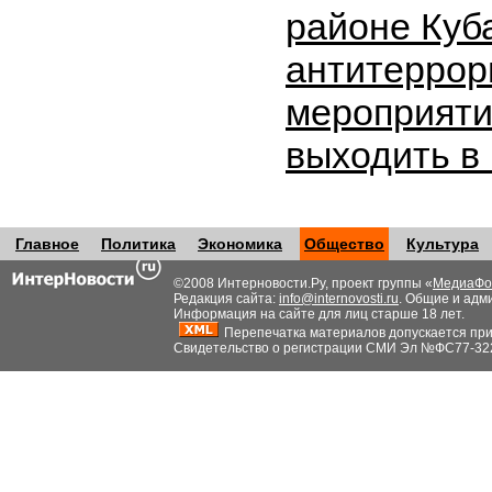
районе Куб
антитеррор
мероприяти
выходить в
Главное
Политика
Экономика
Общество
Культура
©2008 Интерновости.Ру, проект группы «
МедиаФо
Редакция сайта:
info@internovosti.ru
. Общие и адм
Информация на сайте для лиц старше 18 лет.
Перепечатка материалов допускается при н
Свидетельство о регистрации СМИ Эл №ФС77-32