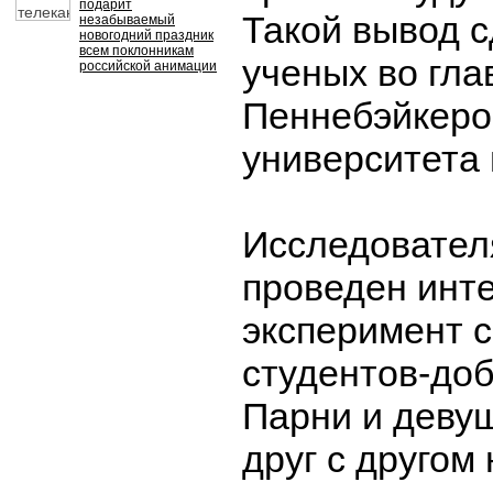
подарит
Такой вывод с
незабываемый
новогодний праздник
всем поклонникам
ученых во гла
российской анимации
Пеннебэйкеро
университета 
Исследовател
проведен инт
эксперимент с
студентов-до
Парни и деву
друг с другом