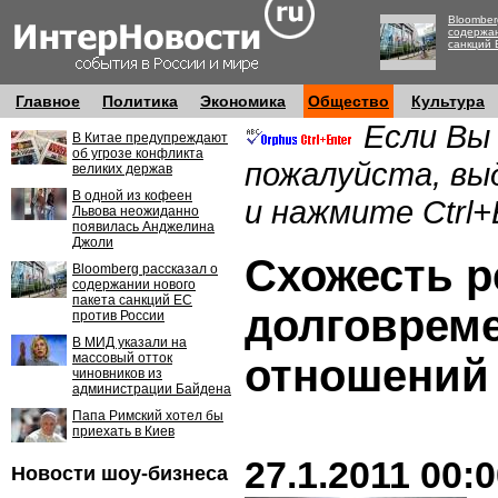
Bloomber
содержан
санкций 
Главное
Политика
Экономика
Общество
Культура
Если Вы
В Китае предупреждают
об угрозе конфликта
пожалуйста, вы
великих держав
В одной из кофеен
и нажмите Ctrl+
Львова неожиданно
появилась Анджелина
Джоли
Схожесть р
Bloomberg рассказал о
содержании нового
пакета санкций ЕС
долговрем
против России
В МИД указали на
массовый отток
отношений
чиновников из
администрации Байдена
Папа Римский хотел бы
приехать в Киев
27.1.2011 00:
Новости шоу-бизнеса