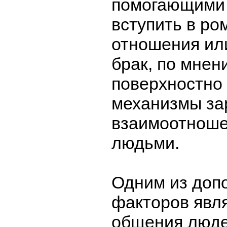
помогающими 
вступить в ро
отношения ил
брак, по мнен
поверхностно
механизмы за
взаимоотнош
людьми.
Одним из доп
факторов явля
общения люде