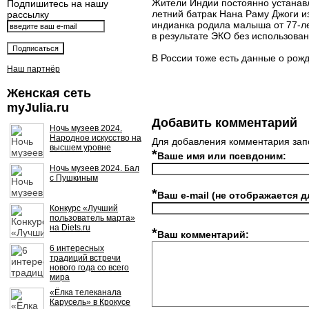
Жители Индии постоянно устанав
Подпишитесь на нашу
летний батрак Нана Раму Джоги из
рассылку
индианка родила малыша от 77-ле
в результате ЭКО без использован
В России тоже есть данные о рож
Наш партнёр
Женская сеть
myJulia.ru
Добавить комментарий
Ночь музеев 2024.
Народное искусство на
Для добавления комментария зап
высшем уровне
*
Ваше имя или псевдоним:
Ночь музеев 2024. Бал
с Пушкиным
*
Ваш e-mail (не отображается д
Конкурс «Лучший
пользователь марта»
на Diets.ru
*
Ваш комментарий:
6 интересных
традиций встречи
нового года со всего
мира
«Ёлка телеканала
Карусель» в Крокусе