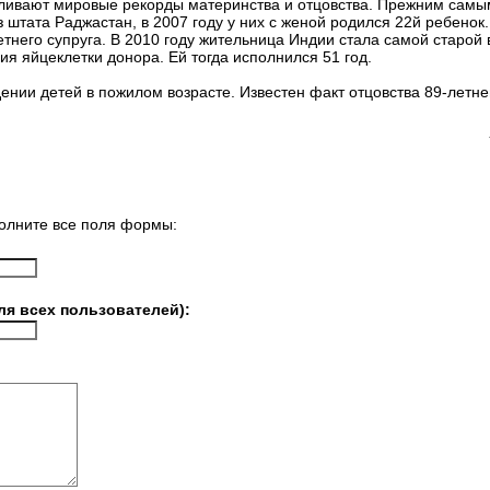
ливают мировые рекорды материнства и отцовства. Прежним самы
 штата Раджастан, в 2007 году у них с женой родился 22й ребенок.
тнего супруга. В 2010 году жительница Индии стала самой старой
ия яйцеклетки донора. Ей тогда исполнился 51 год.
дении детей в пожилом возрасте. Известен факт отцовства 89-летн
олните все поля формы:
ля всех пользователей):