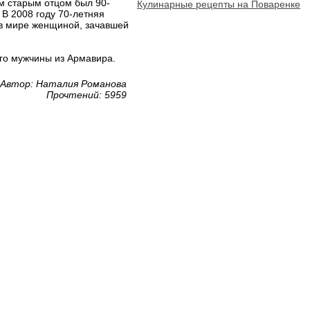
м старым отцом был 90-
Кулинарные рецепты на Поваренке
 В 2008 году 70-летняя
 в мире женщиной, зачавшей
его мужчины из Армавира.
Автор: Наталия Романова
Прочтений: 5959