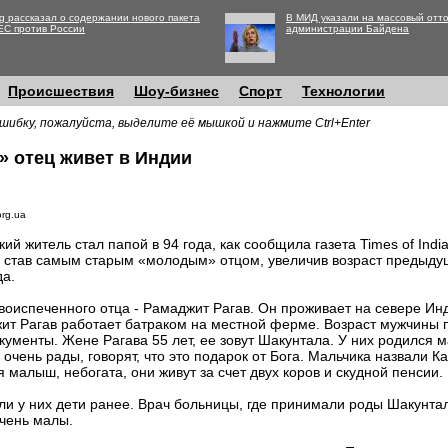
g рассказал о содержании нового пакета
В МИД указали на массовый отто
ЕС против России
администрации Байдена
Происшествия
Шоу-бизнес
Спорт
Технологии
шибку, пожалуйста, выделите её мышкой и нажмите Ctrl+Enter
 отец живет в Индии
org.ua
ий житель стал папой в 94 года, как сообщила газета Times of Ind
, став самым старым «молодым» отцом, увеличив возраст предыду
да.
воиспеченного отца - Рамаджит Рагав. Он проживает на севере Инд
ит Рагав работает батраком на местной ферме. Возраст мужчины
кументы. Жене Рагава 55 лет, ее зовут Шакунтала. У них родился 
 очень рады, говорят, что это подарок от Бога. Мальчика назвали К
 малыш, небогата, они живут за счет двух коров и скудной пенсии.
 ли у них дети ранее. Врач больницы, где принимали роды Шакунтал
очень малы.