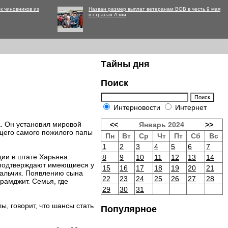
к чиновников из
Назван размер выплат ветеранам ВОВ в честь 9 мая
в странах Азии
Тайны дня
Поиск
Интерновости
Интернет
ia. Он установил мировой
<<
Январь 2024
>>
щего самого пожилого папы
Пн
Вт
Ср
Чт
Пт
Сб
Вс
1
2
3
4
5
6
7
ии в штате Харьяна.
8
9
10
11
12
13
14
 подтверждают имеющиеся у
15
16
17
18
19
20
21
мальчик. Появлению сына
22
23
24
25
26
27
28
арамджит. Семья, где
29
30
31
ы, говорит, что шансы стать
Популярное