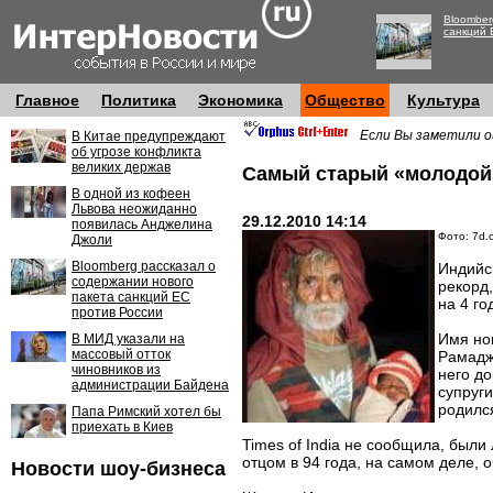
Bloomber
санкций 
Главное
Политика
Экономика
Общество
Культура
Если Вы заметили о
В Китае предупреждают
об угрозе конфликта
великих держав
Самый старый «молодой»
В одной из кофеен
Львова неожиданно
29.12.2010 14:14
появилась Анджелина
Фото: 7d.
Джоли
Bloomberg рассказал о
Индийск
содержании нового
рекорд
пакета санкций ЕС
на 4 го
против России
Имя но
В МИД указали на
массовый отток
Рамадж
чиновников из
него до
администрации Байдена
супруги
родился
Папа Римский хотел бы
приехать в Киев
Times of India не сообщила, были
отцом в 94 года, на самом деле, 
Новости шоу-бизнеса