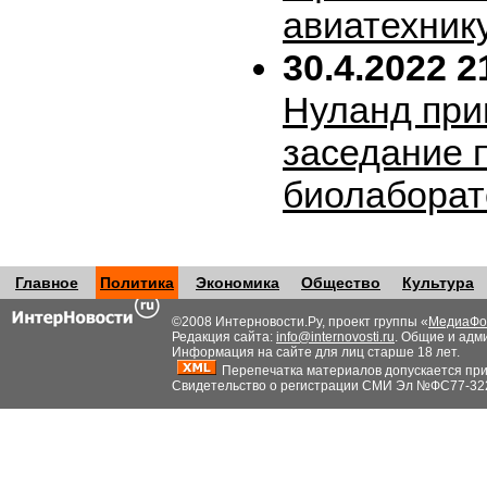
авиатехник
30.4.2022 2
Нуланд при
заседание 
биолабора
Главное
Политика
Экономика
Общество
Культура
©2008 Интерновости.Ру, проект группы «
МедиаФо
Редакция сайта:
info@internovosti.ru
. Общие и адм
Информация на сайте для лиц старше 18 лет.
Перепечатка материалов допускается при н
Свидетельство о регистрации СМИ Эл №ФС77-32