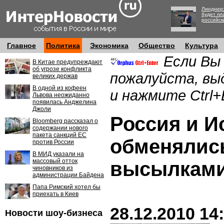
Линднер:
будет пл
российск
Главное
Политика
Экономика
Общество
Культура
Если Вы
В Китае предупреждают
об угрозе конфликта
пожалуйста, вы
великих держав
В одной из кофеен
и нажмите Ctrl+
Львова неожиданно
появилась Анджелина
Джоли
Россия и И
Bloomberg рассказал о
содержании нового
пакета санкций ЕС
обменялис
против России
В МИД указали на
массовый отток
высылками
чиновников из
администрации Байдена
Папа Римский хотел бы
приехать в Киев
28.12.2010 14
Новости шоу-бизнеса