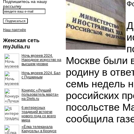
Подпишитесь на нашу
Фо
рассылку
Д
Наш партнёр
и
Женская сеть
п
myJulia.ru
Ночь музеев 2024.
Москве были 
Народное искусство на
высшем уровне
родину в отве
Ночь музеев 2024. Бал
с Пушкиным
семь недель н
Конкурс «Лучший
российских пр
пользователь марта»
на Diets.ru
посольстве М
6 интересных
традиций встречи
сообщила газе
нового года со всего
мира
«Ёлка телеканала
Карусель» в Крокусе