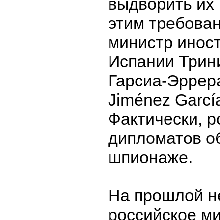
выдворить их 
этим требова
министр инос
Испании Трин
Гарсиа-Эррера
Jiménez García
Фактически, р
дипломатов о
шпионаже.
На прошлой н
российское м