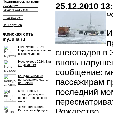
Подпишитесь на нашу
25.12.2010 13
рассылку
Фо
Наш партнёр
И
Женская сеть
myJulia.ru
п
Ночь музеев 2024.
снегопадов в
Народное искусство на
высшем уровне
вновь наруше
Ночь музеев 2024. Бал
с Пушкиным
сообщение: м
Конкурс «Лучший
пассажирам п
пользователь марта»
на Diets.ru
последний мо
6 интересных
традиций встречи
нового года со всего
пересматрива
мира
«Ёлка телеканала
Рождество.
Карусель» в Крокусе