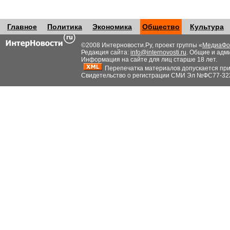
Главное
Политика
Экономика
Общество
Культура
©2008 Интерновости.Ру, проект группы «
МедиаФо
Редакция сайта:
info@internovosti.ru
. Общие и адм
Информация на сайте для лиц старше 18 лет.
Перепечатка материалов допускается при н
Свидетельство о регистрации СМИ Эл №ФС77-32