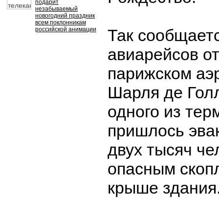
подарит
незабываемый
новогодний праздник
всем поклонникам
российской анимации
Так сообщаетс
авиарейсов о
парижском аэ
Шарля де Голл
одного из тер
пришлось эва
двух тысяч че
опасным скоп
крыше здания