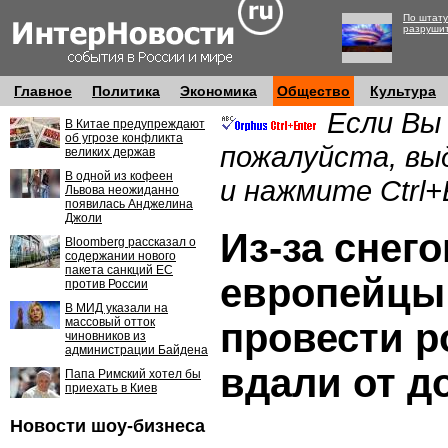
По штату
разруши
Главное
Политика
Экономика
Общество
Культура
Если Вы
В Китае предупреждают
об угрозе конфликта
пожалуйста, вы
великих держав
В одной из кофеен
и нажмите Ctrl+
Львова неожиданно
появилась Анджелина
Джоли
Из-за снег
Bloomberg рассказал о
содержании нового
пакета санкций ЕС
европейцы
против России
В МИД указали на
массовый отток
провести р
чиновников из
администрации Байдена
вдали от д
Папа Римский хотел бы
приехать в Киев
Новости шоу-бизнеса