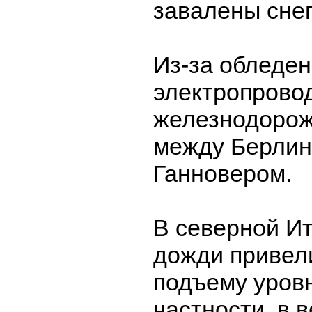
завалены снег
Из-за обледе
электропрово
железнодоро
между Берлин
Ганновером.
В северной И
дожди привел
подъему уровн
частности, в 